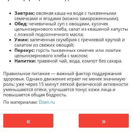
Завтрак:
овсяная каша на воде с тыквенными
семечками и ягодами (можно замороженными);
Обед:
чечевичный суп с овощами, кусочек
цельнозернового хлеба, салат из квашеной капусты
с ложкой подсолнечного масла;
Ужин:
запечённая скумбрия с гречневой крупой и
салатом из свежих овощей;
Перекус:
горсть тыквенных семечек или ломтик
цельнозернового хлеба с маслом;
Напитки:
травяной чай, вода, компот без сахара.
Правильное питание — важный фактор поддержания
здоровья. Однако движение играет не менее значимую
роль: уже через 15 минут лёгкой физической активности
уменьшаются отёки, улучшается тонус кожи лица и
повышается общая бодрость.
По материалам:
Dzen.ru
«
»