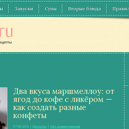
ы
Закуски
Супы
Вторые блюда
Правил
ы
Два вкуса маршмеллоу: от
ягод до кофе с ликёром —
как создать разные
конфеты
07.08.2026
|
Десерты
|
Нет комментариев