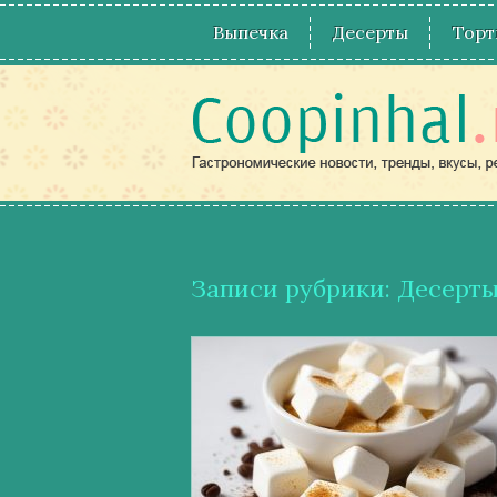
Выпечка
Десерты
Торт
Записи рубрики: Десерт