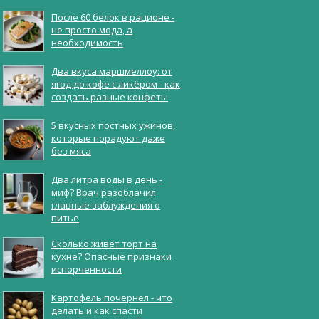
После 60 белок в рационе -
не просто мода, а
необходимость
Два вкуса маршмеллоу: от
ягод до кофе с ликёром - как
создать разные конфеты
5 вкусных постных ужинов,
которые порадуют даже
без мяса
Два литра воды в день -
миф? Врач разоблачил
главные заблуждения о
питье
Сколько живёт торт на
кухне? Опасные признаки
испорченности
Картофель почернел - что
делать и как спасти