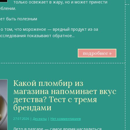
только освежает в жару, но и может принести
еблении.
жет быть полезным
 о том, что мороженое — вредный продукт из-за
исследования показывают обратное...
подробнее »
Какой пломбир из
магазина напоминает вкус
детства? Тест с тремя
брендами
27.07.2026
|
Десерты
|
Нет комментариев
Лето в разгаре — самое время насладиться