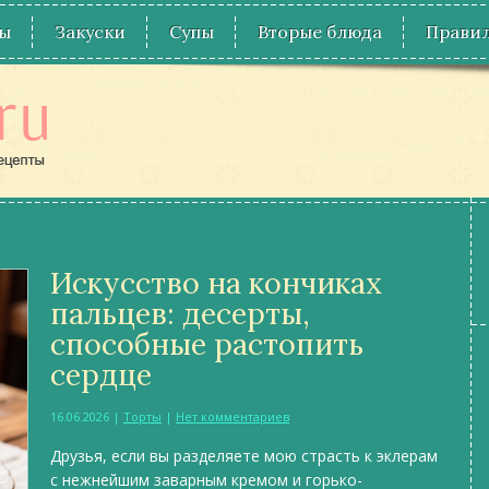
ы
Закуски
Супы
Вторые блюда
Правил
Искусство на кончиках
пальцев: десерты,
способные растопить
сердце
16.06.2026
|
Торты
|
Нет комментариев
Друзья, если вы разделяете мою страсть к эклерам
с нежнейшим заварным кремом и горько-