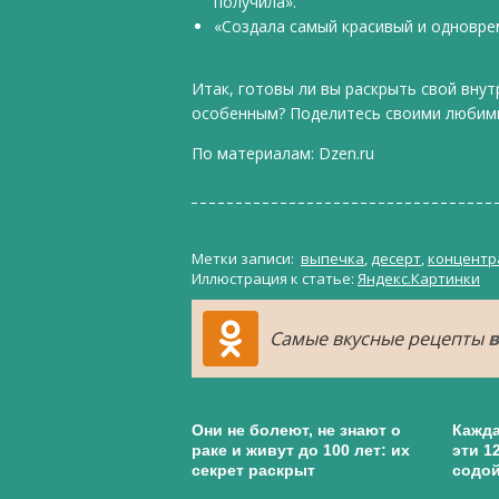
получила».
«Создала самый красивый и одновре
Итак, готовы ли вы раскрыть свой вну
особенным? Поделитесь своими любим
По материалам:
Dzen.ru
Метки записи:
выпечка
,
десерт
,
концентр
Иллюстрация к статье:
Яндекс.Картинки
Самые вкусные рецепты
в
Они не болеют, не знают о
Кажда
раке и живут до 100 лет: их
эти 1
секрет раскрыт
содо