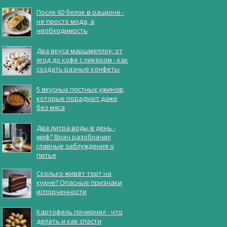
После 60 белок в рационе -
не просто мода, а
необходимость
Два вкуса маршмеллоу: от
ягод до кофе с ликёром - как
создать разные конфеты
5 вкусных постных ужинов,
которые порадуют даже
без мяса
Два литра воды в день -
миф? Врач разоблачил
главные заблуждения о
питье
Сколько живёт торт на
кухне? Опасные признаки
испорченности
Картофель почернел - что
делать и как спасти