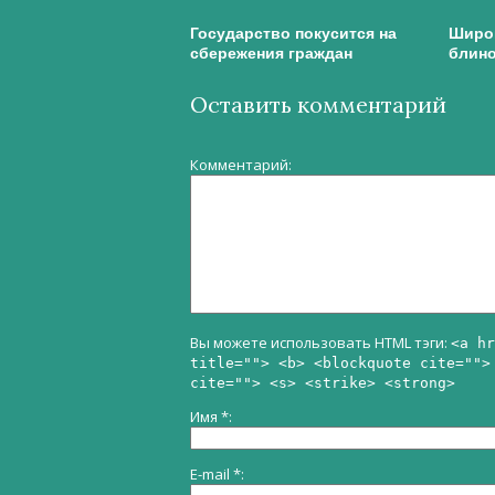
Государство покусится на
Широк
сбережения граждан
блино
Оставить комментарий
Комментарий
Вы можете использовать HTML тэги:
<a hr
title=""> <b> <blockquote cite="">
cite=""> <s> <strike> <strong>
Имя
*
E-mail
*