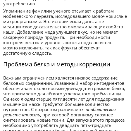
употреблению.
Упоминание фамилии учёного отсылает к работам
нобелевского лауреата, исследовавшего молочнокислые
микроорганизмы. Это историческая дань, а не
медицинское доказательство омолаживающих свойств
каши. Добавление мёда улучшает вкус, но не меняет
сахарную природу продукта. При необходимости
контроля веса или уровня глюкозы подсластитель
можно исключить, так как фрукты обеспечат
достаточную сладость.
Проблема белка и методы коррекции
Важным ограничением является низкое содержание
белковых соединений. Указанный набор ингредиентов
обеспечивает около восьми-двенадцати граммов белка,
что приемлемо для лёгкого углеводного приёма пищи.
Однако людям старше пятидесяти лет для поддержания
мышечной массы требуется большее количество
нутриентов. С возрастом развивается
анаболическая
резистентность
, при которой организму сложнее
синтезировать новые ткани. Для запуска этого процесса
необходимо употреблять двадцать пять-тридцать
граммов полноценного белка, богатого лейцином, за