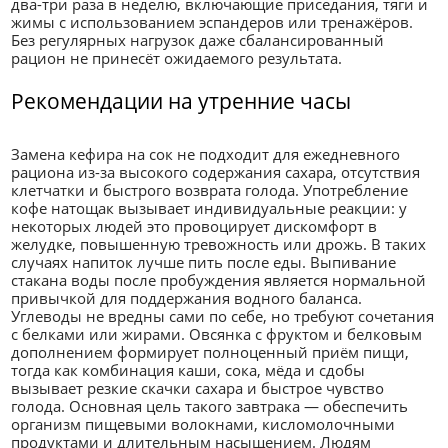
два-три раза в неделю, включающие приседания, тяги и
жимы с использованием эспандеров или тренажёров.
Без регулярных нагрузок даже сбалансированный
рацион не принесёт ожидаемого результата.
Рекомендации на утренние часы
Замена кефира на сок не подходит для ежедневного
рациона из-за высокого содержания сахара, отсутствия
клетчатки и быстрого возврата голода. Употребление
кофе натощак вызывает индивидуальные реакции: у
некоторых людей это провоцирует дискомфорт в
желудке, повышенную тревожность или дрожь. В таких
случаях напиток лучше пить после еды. Выпивание
стакана воды после пробуждения является нормальной
привычкой для поддержания водного баланса.
Углеводы не вредны сами по себе, но требуют сочетания
с белками или жирами. Овсянка с фруктом и белковым
дополнением формирует полноценный приём пищи,
тогда как комбинация каши, сока, мёда и сдобы
вызывает резкие скачки сахара и быстрое чувство
голода. Основная цель такого завтрака — обеспечить
организм пищевыми волокнами, кисломолочными
продуктами и длительным насыщением. Людям