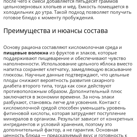
после чего к смеси добавляется пятьдесят граммов
цельнозерновых хлопьев и мёд. Емкость помещается в
холодильник до утра. Такой подход позволяет получить
готовое блюдо к моменту пробуждения.
Преимущества и нюансы состава
Основу рациона составляют кисломолочная среда и
пищевые волокна
из фруктов и злаков, которые
поддерживают пищеварение и обеспечивают чувство
наполненности. Использование цельного яблока вместо
напитка сохраняет клетчатку, замедляющую всасывание
глюкозы. Научные данные подтверждают, что цельные
плоды снижают вероятность развития сахарного
диабета второго типа, тогда как соки действуют
противоположным образом. Дополнительный плюс
заключается в экономии времени. За ночь злаки
разбухают, становясь легче для усвоения. Контакт с
кисломолочной средой способен уменьшать уровень
фитиновой кислоты, которая затрудняет поступление
минералов в организм. Результат зависит от конкретных
ингредиентов и условий хранения, поэтому это
дополнительный фактор, а не гарантия. Основная
ценность блюда — предсказуемый вкус и готовность к