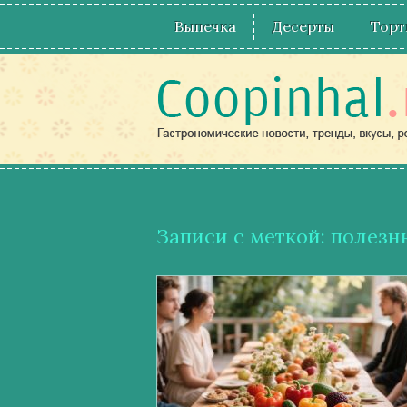
Выпечка
Десерты
Торт
Записи с меткой: полезн