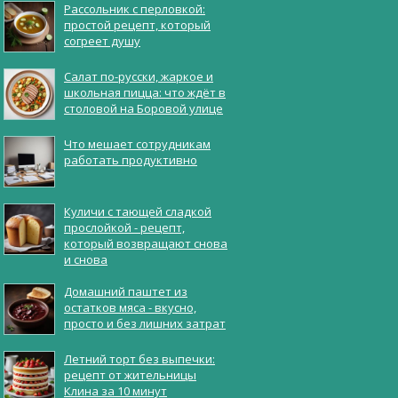
Рассольник с перловкой:
простой рецепт, который
согреет душу
Салат по-русски, жаркое и
школьная пицца: что ждёт в
столовой на Боровой улице
Что мешает сотрудникам
работать продуктивно
Куличи с тающей сладкой
прослойкой - рецепт,
который возвращают снова
и снова
Домашний паштет из
остатков мяса - вкусно,
просто и без лишних затрат
Летний торт без выпечки:
рецепт от жительницы
Клина за 10 минут