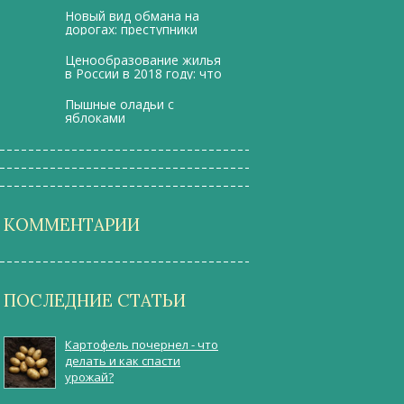
Новый вид обмана на
дорогах: преступники
притворяются
сотрудниками ГИБДД
Ценообразование жилья
в России в 2018 году: что
изменится по мнению
экспертов
Пышные оладьи с
яблоками
КОММЕНТАРИИ
ПОСЛЕДНИЕ СТАТЬИ
Картофель почернел - что
делать и как спасти
урожай?