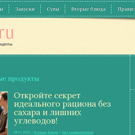
ы
Закуски
Супы
Вторые блюда
Правил
ые продукты
Откройте секрет
идеального рациона без
сахара и лишних
углеводов!
08.07.2026
|
Вторые блюда
|
Нет комментариев