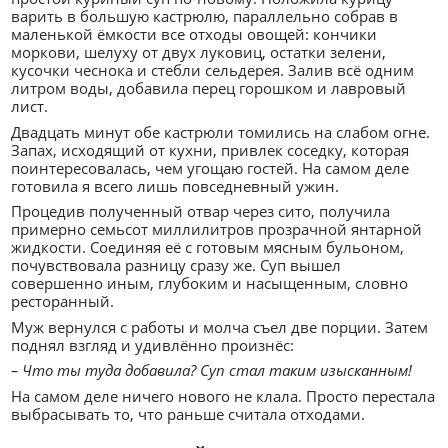
варить в большую кастрюлю, параллельно собрав в
маленькой ёмкости все отходы овощей: кончики
моркови, шелуху от двух луковиц, остатки зелени,
кусочки чеснока и стебли сельдерея. Залив всё одним
литром воды, добавила перец горошком и лавровый
лист.
Двадцать минут обе кастрюли томились на слабом огне.
Запах, исходящий от кухни, привлек соседку, которая
поинтересовалась, чем угощаю гостей. На самом деле
готовила я всего лишь повседневный ужин.
Процедив полученный отвар через сито, получила
примерно семьсот миллилитров прозрачной янтарной
жидкости. Соединяя её с готовым мясным бульоном,
почувствовала разницу сразу же. Суп вышел
совершенно иным, глубоким и насыщенным, словно
ресторанный.
Муж вернулся с работы и молча съел две порции. Затем
поднял взгляд и удивлённо произнёс:
– Что ты туда добавила? Суп стал таким изысканным!
На самом деле ничего нового не клала. Просто перестала
выбрасывать то, что раньше считала отходами.