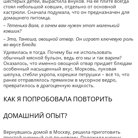
шестерых детей, вырастила внуков. На её плите всегда
стоял небольшой ковшик, отдельно от основной
кастрюли. Сначала подумала, что он предназначен для
домашнего питомца.
– Тётенька Валя, а зачем вам нужен этот маленький
ковшик?
– Это, Танюша, овощной отвар. Он играет ключевую роль
во вкусе блюда.
Удивилась я тогда. Почему бы не использовать
обычный мясной бульон, ведь его мы и так варим?
Оказалось, что именно овощной отвар придаёт блюдам
особенный насыщенный вкус. Морковь, луковая
шелуха, стебли укропа, корешки петрушки – всё то, что
ранее отправлялось прямиком в мусорное ведро,
превратилось в драгоценную жидкость.
КАК Я ПОПРОБОВАЛА ПОВТОРИТЬ
ДОМАШНИЙ ОПЫТ?
Вернувшись домой в Москву, решила приготовить
простой куриный суп по-новому. Положила курицу