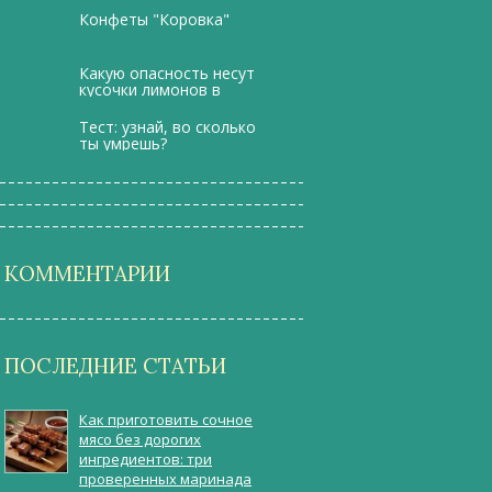
недоумение
Конфеты "Коровка"
Какую опасность несут
кусочки лимонов в
напитках и коктейлях
Тест: узнай, во сколько
ты умрешь?
КОММЕНТАРИИ
ПОСЛЕДНИЕ СТАТЬИ
Как приготовить сочное
мясо без дорогих
ингредиентов: три
проверенных маринада