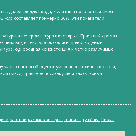
на, далее следуют вода, желатин и посолочная смесь.
%, жир составляет примерно 36%. Эти показатели
ературы и вечером аккуратно открыт. Приятный аромат
нешний вид и текстура оказались превосходными:
уктура, однородная консистенция и чётко различимые
луживают высокой оценки: умеренное количество соли,
ной смеси, приятное послевкусие и характерный
дина
,
завтрак
,
мясные консервы
,
свинина
,
тушёнка
,
Чижик