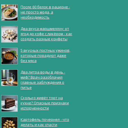
После 60 белок в рационе -
не просто мода, а
необходимость
Два вкуса маршмеллоу: от
ягод до кофе с ликёром - как
создать разные конфеты
5 вкусных постных ужинов,
которые порадуют даже
без мяса
Два литра воды в день -
миф? Врач разоблачил
главные заблуждения о
питье
Сколько живёт торт на
кухне? Опасные признаки
испорченности
Картофель почернел - что
делать и как спасти