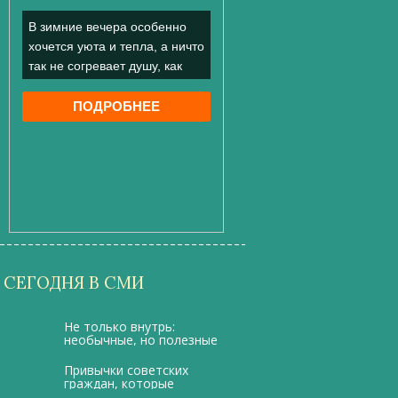
СЕГОДНЯ В СМИ
Не только внутрь:
необычные, но полезные
способы применения
красного вина
Привычки советских
граждан, которые
сегодня вызовут только