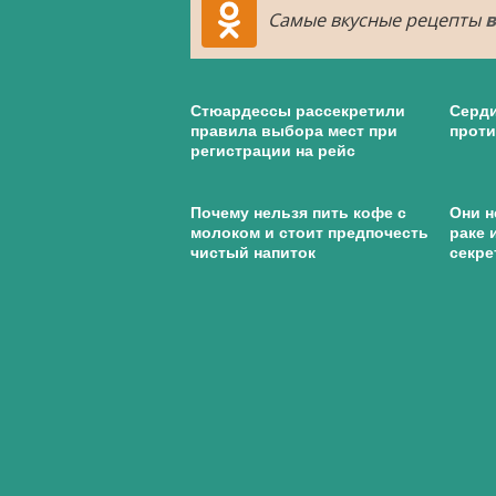
Самые вкусные рецепты
в
Стюардессы рассекретили
Серди
правила выбора мест при
проти
регистрации на рейс
Почему нельзя пить кофе с
Они н
молоком и стоит предпочесть
раке 
чистый напиток
секре