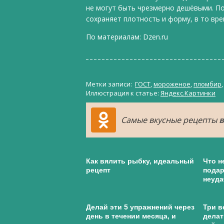
не могут быть чрезмерно дешёвыми. П
сохраняет плотность и форму, в то вре
По материалам:
Dzen.ru
Метки записи:
ГОСТ
,
мороженое
,
пломбир
Иллюстрация к статье:
Яндекс.Картинки
Самые вкусные рецепты
в
Как вялить рыбку, идеальный
Что н
рецепт
подар
неуда
Делай эти 5 упражнений через
Три в
день в течении месяца, и
делат