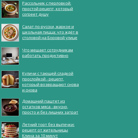
Рассольник с перловкой:
простой рецепт, который
согреет душу
Салат по-русски, жаркое и
школьная пицца: что ждёт в
столовой на Боровой улице
Что мешает сотрудникам
работать продуктивно
Куличи с тающей сладкой
прослойкой - рецепт,
который возвращают снова
и снова
Домашний паштет из
остатков мяса - вкусно,
просто и без лишних затрат
Летний торт без выпечки:
рецепт от жительницы
Клина за 10 минут