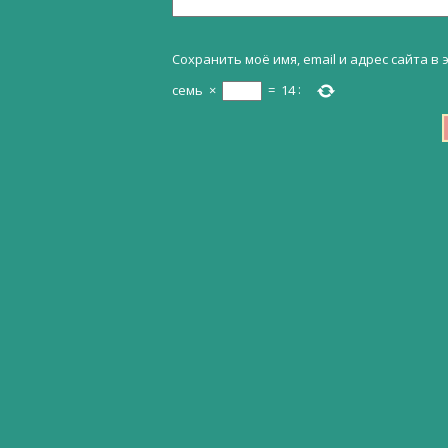
Сохранить моё имя, email и адрес сайта 
семь
×
=
14