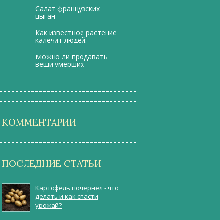
сотрудниками ГИБДД
Салат французских
цыган
Как известное растение
калечит людей:
террорист в горшке
Можно ли продавать
вeщи умерших
КОММЕНТАРИИ
ПОСЛЕДНИЕ СТАТЬИ
Картофель почернел - что
делать и как спасти
урожай?