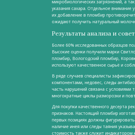
микробиологических загрязнений, а та
указания сахара. Отдельное внимание 
их добавление в пломбир противоречит
ожидают получить натуральный молочны
Результаты анализа и сове
Более 60% исследованных образцов п
Высокие оценки получили марки Свитло
пломбир, Вологодский пломбир, Коровк
используют качественное сырьё и собл
В ряде случаев специалисты зафиксир
компонентами, недовес, следы антибио
часть нарушений связана с условиями т
многократные циклы разморозки и пов
Для покупки качественного десерта ре
признаков. Настоящий пломбир изготав
первых позициях должны фигурировать 
наличие инея или следы таяния указыв
стоимость также служит индикатором 