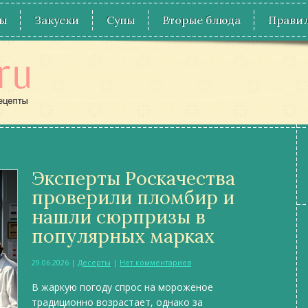
ы
Закуски
Супы
Вторые блюда
Правил
Эксперты Роскачества
проверили пломбир и
нашли сюрпризы в
популярных марках
29.06.2026
|
Десерты
|
Нет комментариев
В жаркую погоду спрос на мороженое
традиционно возрастает, однако за