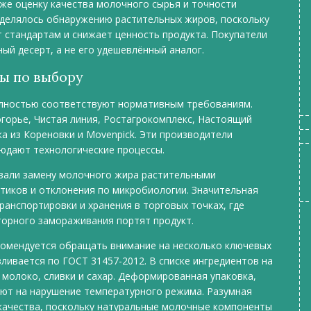
кже оценку качества молочного сырья и точности
уделялось обнаружению растительных жиров, поскольку
 стандартам и снижает ценность продукта. Покупатели
й десерт, а не его удешевлённый аналог.
ты по выбору
олностью соответствуют нормативным требованиям.
горье, Чистая линия, Ростагрокомплекс, Настоящий
а из Кореновки и Movenpick. Эти производители
юдают технологические процессы.
овали замену молочного жира растительными
тиков и отклонения по микробиологии. Значительная
ранспортировки и хранения в торговых точках, где
торного замораживания портят продукт.
комендуется обращать внимание на несколько ключевых
ливается по ГОСТ 31457-2012. В списке ингредиентов на
молоко, сливки и сахар. Деформированная упаковка,
ают на нарушение температурного режима. Разумная
качества, поскольку натуральные молочные компоненты