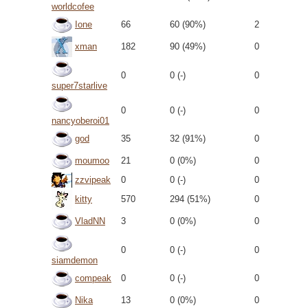
worldcofee
Ione
66
60 (90%)
2
xman
182
90 (49%)
0
0
0 (-)
0
super7starlive
0
0 (-)
0
nancyoberoi01
god
35
32 (91%)
0
moumoo
21
0 (0%)
0
zzvipeak
0
0 (-)
0
kitty
570
294 (51%)
0
VladNN
3
0 (0%)
0
0
0 (-)
0
siamdemon
compeak
0
0 (-)
0
Nika
13
0 (0%)
0