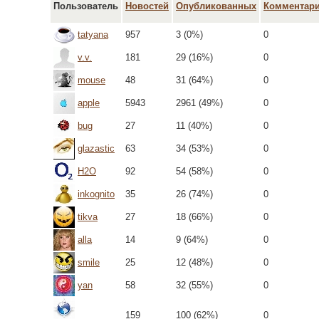
Пользователь
Новостей
Опубликованных
Комментар
tatyana
957
3 (0%)
0
v.v.
181
29 (16%)
0
mouse
48
31 (64%)
0
apple
5943
2961 (49%)
0
bug
27
11 (40%)
0
glazastic
63
34 (53%)
0
H2O
92
54 (58%)
0
inkognito
35
26 (74%)
0
tikva
27
18 (66%)
0
alla
14
9 (64%)
0
smile
25
12 (48%)
0
yan
58
32 (55%)
0
159
100 (62%)
0