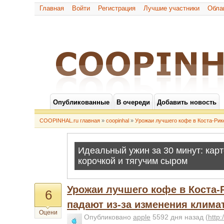
Главная
Войти
Регистрация
Лучшие участники
Обла
Опубликованные
В очереди
Добавить новость
COOPINHAL.ru главная
»
coopinhal
»
Урожаи лучшего кофе в Коста-Рик
Урожаи лучшего кофе в Коста-
6
падают из-за изменения клима
Оцени
Опубликовано
apple
5592 дня назад
(
http