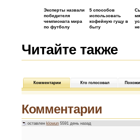
Эксперты назвали
5 способов
С
победителя
использовать
мя
чемпионата мира
кофейную гущу в
ус
по футболу
быту
не
оч
Читайте также
Комментарии
Кто голосовал
Похожи
Комментарии
оставлен
klowun
5591 день назад