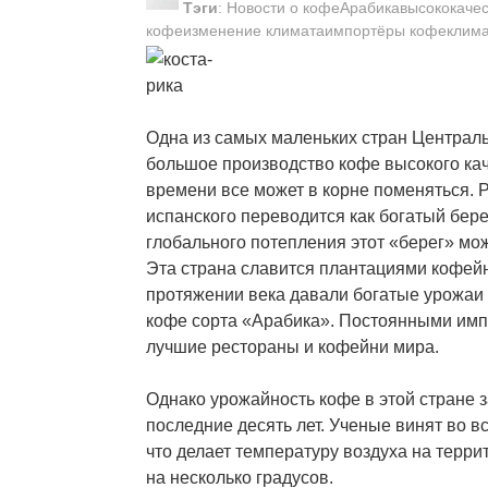
Тэги
:
Новости о кофеАрабикавысококачес
кофеизменение климатаимпортёры кофеклима
Одна из самых маленьких стран Централь
большое производство кофе высокого кач
времени все может в корне поменяться. Р
испанского переводится как богатый берег
глобального потепления этот «берег» мож
Эта страна славится плантациями кофей
протяжении века давали богатые урожаи
кофе сорта «Арабика». Постоянными им
лучшие рестораны и кофейни мира.
Однако урожайность кофе в этой стране з
последние десять лет. Ученые винят во в
что делает температуру воздуха на терр
на несколько градусов.