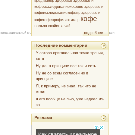
здоровье
вред
выбор
здоровье и
кофеисследованиекофепо
здоровье и
кофеисследованиекофепр
здоровье и
кофе
кофекофепрофилактика р
польза
свойства
чай
 предварительной модерации через форму на сайте. Вы можете связаться
подробнее
Последние комментарии
У автора ориганальная точка зрения,
хотя...
Ну да, в принципе все так и есть. ...
Ну не со всем согласен но в
принципе...
Я, к примеру, не знал, так что не
стоит...
я его вообще не пью, уже надоел из-
за...
Реклама