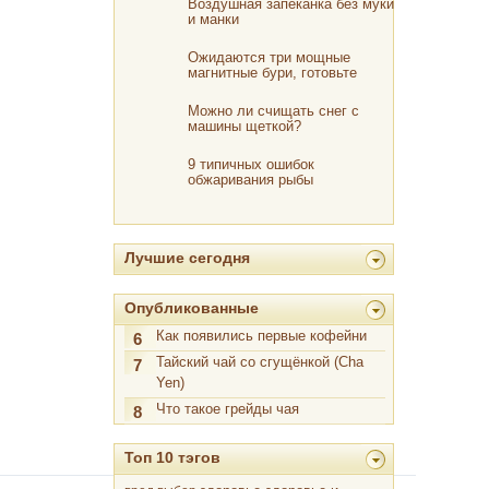
Воздушная запеканка без муки
и манки
Ожидаются три мощные
магнитные бури, готовьте
лекарства
Можно ли счищать снег с
машины щеткой?
9 типичных ошибок
обжаривания рыбы
Лучшие сегодня
Опубликованные
Как появились первые кофейни
6
Тайский чай со сгущёнкой (Cha
7
Yen)
Что такое грейды чая
8
Топ 10 тэгов