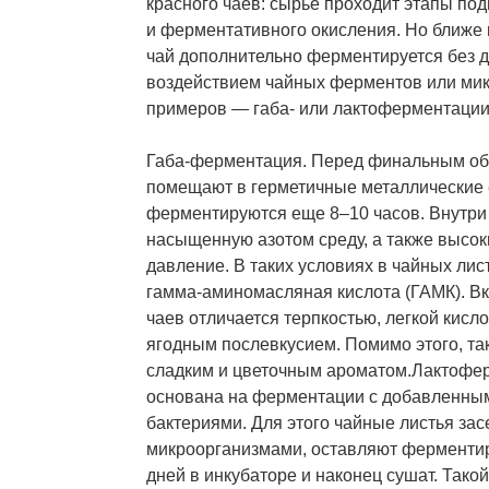
красного чаев: сырье проходит этапы по
и ферментативного окисления. Но ближе
чай дополнительно ферментируется без д
воздействием чайных ферментов или ми
примеров — габа- или лактоферментации
Габа-ферментация. Перед финальным об
помещают в герметичные металлические е
ферментируются еще 8–10 часов. Внутр
насыщенную азотом среду, а также высок
давление. В таких условиях в чайных лис
гамма-аминомасляная кислота (ГАМК). Вк
чаев отличается терпкостью, легкой кисл
ягодным послевкусием. Помимо этого, та
сладким и цветочным ароматом.Лактофер
основана на ферментации с добавленны
бактериями. Для этого чайные листья за
микроорганизмами, оставляют ферментир
дней в инкубаторе и наконец сушат. Тако