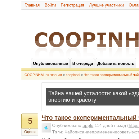
Главная
Войти
Регистрация
Лучшие участники
Обла
Опубликованные
В очереди
Добавить новость
COOPINHAL.ru главная
»
coopinhal
»
Что такое экспериментальный чай
Что такое экспериментальный 
5
Опубликовано
apple
114 дней назад
(
http
Тэги
:
Чайописаниеприменениесоветыэкс
Оцени