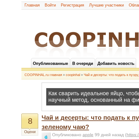
Главная
Войти
Регистрация
Лучшие участники
Обла
Опубликованные
В очереди
Добавить новость
COOPINHAL.ru главная
»
coopinhal
»
Чай и десерты: что подать к пуэру
Чай и десерты: что подать к пу
8
зеленому чаю?
Оцени
Опубликовано
apple
99 дней назад
(
https