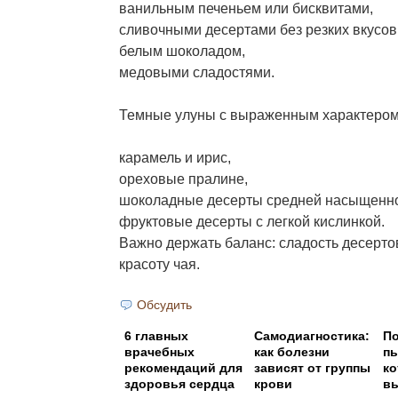
ванильным печеньем или бисквитами,
сливочными десертами без резких вкусов
белым шоколадом,
медовыми сладостями.
Темные улуны с выраженным характером
карамель и ирис,
ореховые пралине,
шоколадные десерты средней насыщенно
фруктовые десерты с легкой кислинкой.
Важно держать баланс: сладость десерто
красоту чая.
Обсудить
6 главных
Самодиагностика:
По
врачебных
как болезни
пь
рекомендаций для
зависят от группы
ко
здоровья сердца
крови
вы