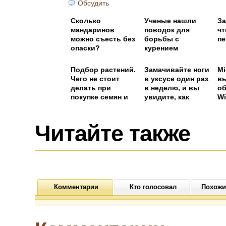
Обсудить
Сколько
Ученые нашли
За
мандаринов
поводок для
чт
можно съесть без
борьбы с
пе
опаски?
курением
Подбор растений.
Замачивайте ноги
Mi
Чего не стоит
в уксусе один раз
в
делать при
в неделю, и вы
о
покупке семян и
увидите, как
Wi
саженцев
исчезнут все ваши
к
болезни
Читайте также
Комментарии
Кто голосовал
Похожи