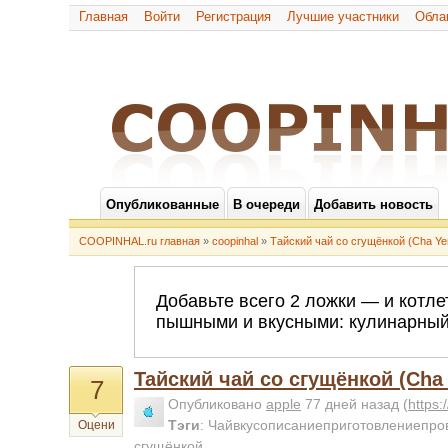
Главная
Войти
Регистрация
Лучшие участники
Обла
Опубликованные
В очереди
Добавить новость
COOPINHAL.ru главная
»
coopinhal
»
Тайский чай со сгущёнкой (Cha Ye
Тайский чай со сгущёнкой (Cha
7
Опубликовано
apple
77 дней назад
(
https
Тэги
:
Чайвкусописаниеприготовлениепров
Оцени
сгущёнкой