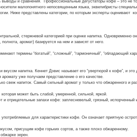
ь выводы и сравнения. Профессиональные дегустаторы кофе – это не т
и носители малопонятного непосвященным языка, эквилибристы специал
логии. Ниже представлены категории, по которым эксперты оценивают к
тральной, стержневой категорией при оценке напитка. Одновременно о
, полнота, аромат) базируется на нем и зависят от него.
оминают термины “богатый”, “сложный”, “гармоничный”, “обладающий хар
 вкусом напитка. Кеннет Дэвис называет его “увертюрой к кофе”, и это
я аромату уже получаем представление о его качестве.
лько свеж напиток. Самый сильный аромат у только что обжаренного и ра
 которая может быть слабой, умеренной, сильной, яркой.
 и отрицательные запахи кофе: заплесневелый, грязный, испорченный и
 употребляемых для характеристики кофе. Он означает приятную острот
вкусом, присущим кофе горьких сортов, а также плохо обжаренному.
 обжарке зерен.