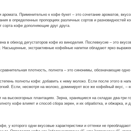
 аромата. Применительно к кофе букет – это сочетание ароматов, вкусо
ания в определенных пропорциях различных сортов и разновидностей к
т сорта кофе дополняющие друг друга.
ена в обиход дегустаторов кофе из виноделия. Послевкусие – это вкусо
т. Насыщенные, экстрактивные кофейные напитки обладают ярко выраж
 сравнительная плотность, полнота – это синонимы, обозначающие одно 
степень полноты кофе: добавить к нему молоко. Если после этого в нап
егкий. Если, несмотря на молоко, доминирует все же кофейный вкус, – 
на высокогорных плантациях. Зерна, хранящиеся на складах два-три го
ноту кофе влияет и способ сбора зерен, и их обработка, и обжарка, и д
фе, у которого одни вкусовые характеристики и оттенки не преобладают