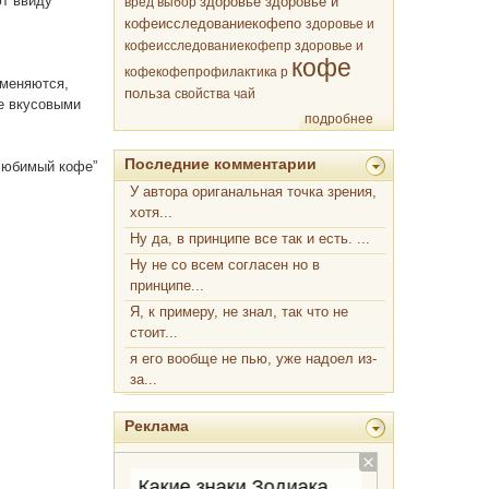
ют ввиду
здоровье
вред
выбор
здоровье и
кофеисследованиекофепо
здоровье и
кофеисследованиекофепр
здоровье и
кофе
кофекофепрофилактика р
зменяются,
польза
свойства
чай
е вкусовыми
подробнее
Последние комментарии
любимый кофе”
У автора ориганальная точка зрения,
хотя...
Ну да, в принципе все так и есть. ...
Ну не со всем согласен но в
принципе...
Я, к примеру, не знал, так что не
стоит...
я его вообще не пью, уже надоел из-
за...
Реклама