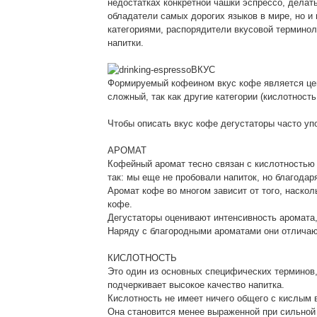
недостатках конкретной чашки эспрессо, делат
обладатели самых дорогих языков в мире, но 
категориями, распорядители вкусовой термино
напитки.
ВКУС
Формируемый кофеином вкус кофе является цен
сложный, так как другие категории (кислотность
Чтобы описать вкус кофе дегустаторы часто уп
АРОМАТ
Кофейный аромат тесно связан с кислотностью и
так: мы еще не пробовали напиток, но благодар
Аромат кофе во многом зависит от того, наско
кофе.
Дегустаторы оценивают интенсивность аромата,
Наряду с благородными ароматами они отличают
КИСЛОТНОСТЬ
Это один из основных специфических терминов,
подчеркивает высокое качество напитка.
Кислотность не имеет ничего общего с кислым 
Она становится менее выраженной при сильной