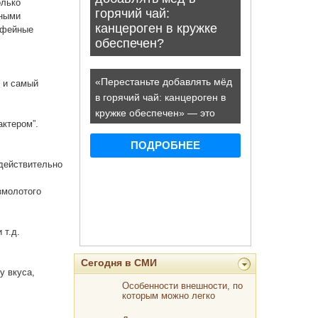
олько
ьными
офейные
н и самый
актером”.
 действительно
змолотого
 т.д.
Сегодня в СМИ
у вкуса,
Особенности внешности, по
которым можно легко
определить болезнь