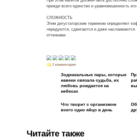
При этом напиток должен быть достаточно слож
прежде всего единство и уравновешенность его
СЛОЖНОСТЬ
Этим дегустаторским термином определяют коф
чередуются, сдвигаются и даже наслаиваются.
оттенками.
2 комментария
Зодиакальные пары, которые
Пр
навеки связала судьба, их
ра
любовь рождается на
вы
небесах
Что творит с организмом
Об
всего одно яйцо в день
др
Читайте также