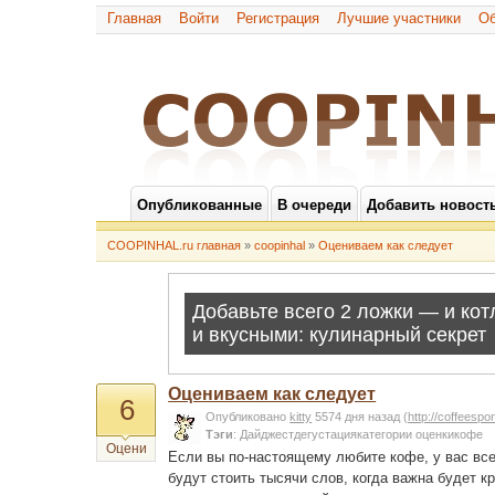
Главная
Войти
Регистрация
Лучшие участники
Об
Опубликованные
В очереди
Добавить новост
COOPINHAL.ru главная
»
coopinhal
»
Оцениваем как следует
Оцениваем как следует
6
Опубликовано
kitty
5574 дня назад
(
http://coffeespo
Тэги
:
Дайджестдегустациякатегории оценкикофе
Оцени
Если вы по-настоящему любите кофе, у вас все
будут стоить тысячи слов, когда важна будет 