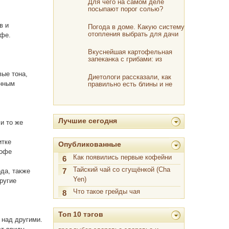
Для чего на самом деле
посыпают порог солью?
в и
Погода в доме. Какую систему
отопления выбрать для дачи
офе.
Вкуснейшая картофельная
запеканка с грибами: из
обычного пюре
вые тона,
Диетологи рассказали, как
енным
правильно есть блины и не
толстеть
Лучшие сегодня
и то же
итке
Опубликованные
кофе
Как появились первые кофейни
6
Тайский чай со сгущёнкой (Cha
да, также
7
Yen)
ругие
Что такое грейды чая
8
Топ 10 тэгов
 над другими.