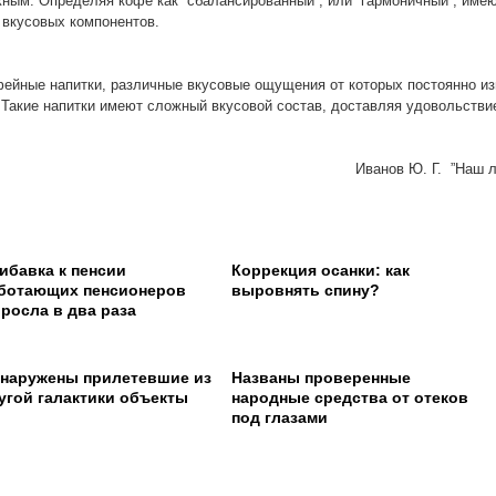
ным. Определяя кофе как “сбалансированный”, или “гармоничный”, име
 вкусовых компонентов.
ейные напитки, различные вкусовые ощущения от которых постоянно и
 Такие напитки имеют сложный вкусовой состав, доставляя удовольстви
Иванов Ю. Г. ”Наш 
ибавка к пенсии
Коррекция осанки: как
ботающих пенсионеров
выровнять спину?
росла в два раза
наружены прилетевшие из
Названы проверенные
угой галактики объекты
народные средства от отеков
под глазами