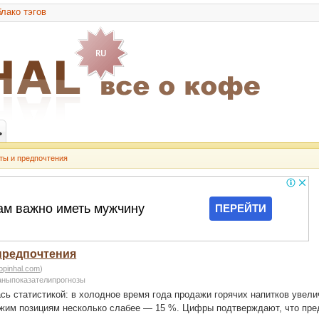
лако тэгов
ь
ты и предпочтения
предпочтения
opinhal.com
)
ныпоказателипрогнозы
сь статистикой: в холодное время года продажи горячих напитков увел
хожим позициям несколько слабее — 15 %. Цифры подтверждают, что пре