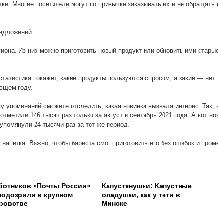
ки. Многие посетители могут по привычке заказывать их и не обращать
редложений.
иона. Из них можно приготовить новый продукт или обновить ими стары
татистика покажет, какие продукты пользуются спросом, а какие — нет.
ющем году.
у упоминаний сможете отследить, какая новинка вызвала интерес. Так, 
отметили 146 тысяч раз только за август и сентябрь 2021 года. А вот но
 упомянули 24 тысячи раз за тот же период.
 напитка. Важно, чтобы бариста смог приготовить его без ошибок и пром
ботников «Почты России»
Капустянушки: Капустные
подозрили в крупном
оладушки, как у тети в
ровстве
Минске