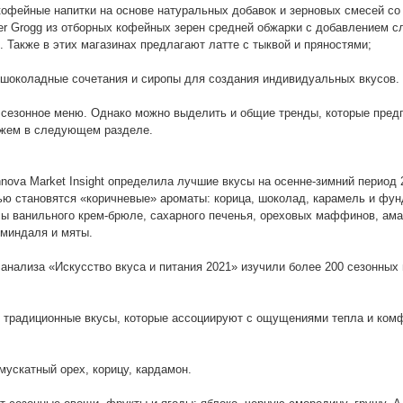
 кофейные напитки на основе натуральных добавок и зерновых смесей с
er Grogg из отборных кофейных зерен средней обжарки с добавлением с
 Также в этих магазинах предлагают латте с тыквой и пряностями;
о-шоколадные сочетания и сиропы для создания индивидуальных вкусов.
т сезонное меню. Однако можно выделить и общие тренды, которые пред
ажем в следующем разделе.
nnova Market Insight определила лучшие вкусы на осенне-зимний период
ью становятся «коричневые» ароматы: корица, шоколад, карамель и фун
сы ванильного крем-брюле, сахарного печенья, ореховых маффинов, ама
 миндаля и мяты.
анализа «Искусство вкуса и питания 2021» изучили более 200 сезонных 
 традиционные вкусы, которые ассоциируют с ощущениями тепла и ком
мускатный орех, корицу, кардамон.