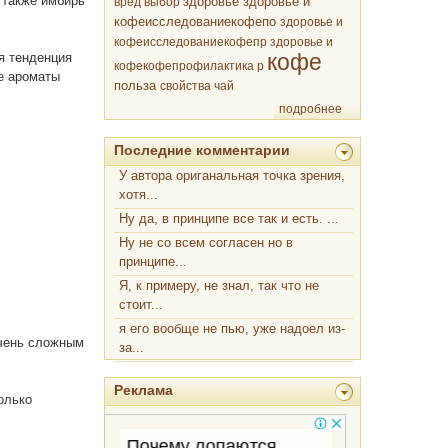
 также имбирь
здоровье
вред
выбор
здоровье и
кофеисследованиекофепо
здоровье и
кофеисследованиекофепр
здоровье и
кофе
я тенденция
кофекофепрофилактика р
е ароматы
польза
свойства
чай
подробнее
Последние комментарии
У автора ориганальная точка зрения,
хотя...
Ну да, в принципе все так и есть. ...
Ну не со всем согласен но в
принципе...
Я, к примеру, не знал, так что не
стоит...
я его вообще не пью, уже надоел из-
очень сложным
за...
Реклама
олько