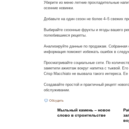
Уберите из меню летние прохладительные напит
осенние новинки.
Добавьте на один сезон не более 4–5 свежих п
Выбирайте сезонные фрукты и ягоды вашего рег
полюбившиеся рецепты.
Анализируйте данные по продажам. Собранная с
информация поможет избежать ошибок в следу
Просматривайте социальные сети. По количеств
заметили ажиотаж вокруг напитка с тыквой. Его 
Crisp Macchiato не вызвала такого интереса. Ее
Создавайте простой и практичный рецепт нового
обслуживании.
Обсудить
Мыльный камень – новое
Ра
слово в строительстве
за
во