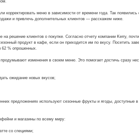
ном.
ли корректировать меню в зависимости от времени года. Так появились
продажи и привлечь дополнительных клиентов — расскажем ниже.
 на решение клиентов о покупке. Согласно отчету компании Kerry, почт
езонный продукт в кафе, если он приходится им по вкусу. Посетить зав
ы 62 % опрошенных.
продумывают изменения в своем меню. Это помогает достичь сразу не
дать ожидание новых вкусов;
сенних предложениях используют сезонные фрукты и ягоды, доступные в
фейни и магазины по всему миру:
атте со специями;