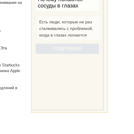
 внимания на
е
 Эта
в Starbucks
винка Apple
едлений в