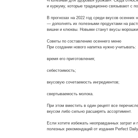
«Полезный для здоровья урожай». Сюда относят
и куркуму, которые традиционно связывают с 
В прогнозах на 2022 год среди вкусов осенних
— дополнять их полезными продуктами на раст
вишни и клюквы. Новыми станут вкусы морошки
Советы по составлению осеннего меню
При создании нового напитка нужно учитывать:
время его приготовления;
себестоимость;
вкусовую сочетаемость ингредиентов;
свертываемость молока.
При этом вместить в один рецепт все перечис
вкусом либо сильно расширять ассортимент.
Если хотите избежать неоправданных затрат и 
полезных рекомендаций от издания Perfect Daily