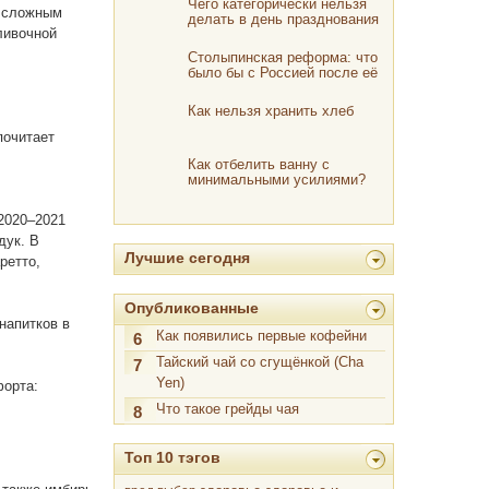
Чего категорически нельзя
о сложным
делать в день празднования
ливочной
Пасхи?
Столыпинская реформа: что
было бы с Россией после её
реализации
Как нельзя хранить хлеб
почитает
Как отбелить ванну с
минимальными усилиями?
 2020–2021
дук. В
Лучшие сегодня
ретто,
Опубликованные
напитков в
Как появились первые кофейни
6
Тайский чай со сгущёнкой (Cha
7
Yen)
форта:
Что такое грейды чая
8
Топ 10 тэгов