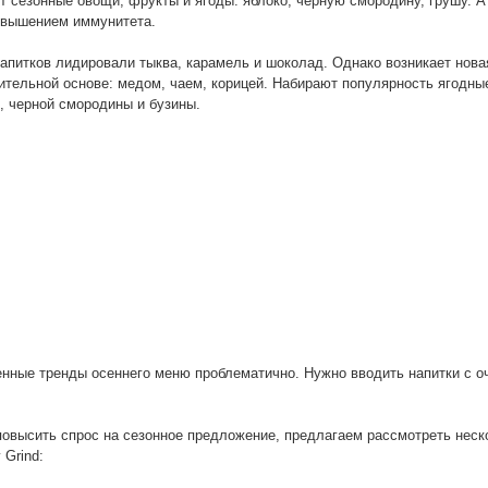
 сезонные овощи, фрукты и ягоды: яблоко, черную смородину, грушу. А
повышением иммунитета.
 напитков лидировали тыква, карамель и шоколад. Однако возникает нова
ительной основе: медом, чаем, корицей. Набирают популярность ягодны
, черной смородины и бузины.
ленные тренды осеннего меню проблематично. Нужно вводить напитки с 
повысить спрос на сезонное предложение, предлагаем рассмотреть неск
 Grind: