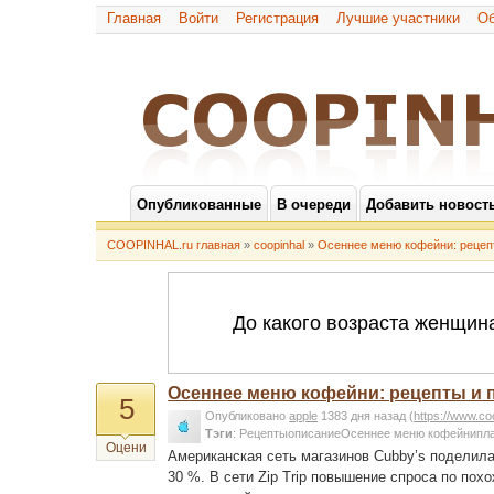
Главная
Войти
Регистрация
Лучшие участники
Об
Опубликованные
В очереди
Добавить новост
COOPINHAL.ru главная
»
coopinhal
»
Осеннее меню кофейни: рецеп
Осеннее меню кофейни: рецепты и 
5
Опубликовано
apple
1383 дня назад
(
https://www.co
Тэги
:
РецептыописаниеОсеннее меню кофейнипла
Оцени
Американская сеть магазинов Cubby’s поделила
30 %. В сети Zip Trip повышение спроса по по