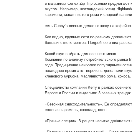
в магазинах Cenex Zip Trip осенью предлагают
вкусом. Например, шотландский бленд Highland
карамели, маслянистого рома и сладкой ванили.
сеть Cubby’s осенью делает ставку на кофейн
Как видно, крупные сети по-разному дополняю
большинство клиентов. Подробнее о них расск
Какой вкус выбрать для осеннего меню
Компания по анализу потребительского рынка I
года. Традиционно наиболее популярными осен
последнее время этот перечень дополнили вку
кленового бурбона, маслянистого рома, кокоса,
Специалисты компании Kerry в рамках осеннего 
Европе и России и выделили 3 главных тренда:
«Сезонная снисходительность». Ее определяют
соленая карамель, шоколад, клен.
«Пряные специи». В рецепт напитка добавляют 