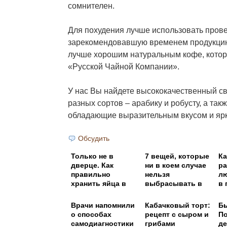
сомнителен.
Для похудения лучше использовать пров
зарекомендовавшую временем продукцию
лучше хорошим натуральным кофе, котор
«Русской Чайной Компании».
У нас Вы найдете высококачественный 
разных сортов – арабику и робусту, а та
обладающие выразительным вкусом и яр
Обсудить
Только не в
7 вещей, которые
Ка
дверце. Как
ни в коем случае
ра
правильно
нельзя
лю
хранить яйца в
выбрасывать в
в 
холодильнике
унитаз или
раковину!
Врачи напомнили
Кабачковый торт:
Бы
о способах
рецепт с сыром и
П
самодиагностики
грибами
де