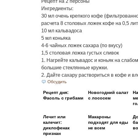
Рецепт на 2 персоны
Ингредиенты:
30 мл очень крепкого кофе (фильтрованно
расчета 8 столовых ложек кофе на 0,5 ли
10 мл кальвадоса
5 мл коньяка
4-6 чайных ложек сахара (по вкусу)
1,5 столовая ложка густых сливок
1. Нагрейте кальвадос и коньяк на слабом
большие стеклянные кружки.
2. Дайте сахару раствориться в кофе и влей
Обсудить
Рецепт дня:
Новогодний салат
Н
Фасоль с грибами
с лососем
ме
го
Лечит или
Макароны
Д
калечит:
подходят для еды
ба
диклофенак
не всем
в
признан