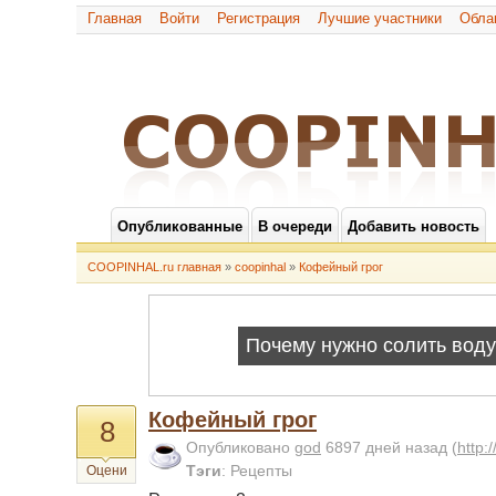
Главная
Войти
Регистрация
Лучшие участники
Обла
Опубликованные
В очереди
Добавить новость
COOPINHAL.ru главная
»
coopinhal
»
Кофейный грог
Кофейный грог
8
Опубликовано
god
6897 дней назад
(
http:
Тэги
:
Рецепты
Оцени