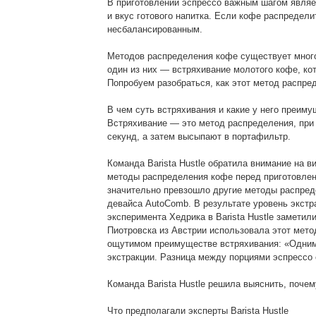
В приготовлении эспрессо важным шагом являет
и вкус готового напитка. Если кофе распредели
несбалансированным.
Методов распределения кофе существует много
один из них — встряхивание молотого кофе, к
Попробуем разобраться, как этот метод распред
В чем суть встряхивания и какие у него преим
Встряхивание — это метод распределения, при
секунд, а затем высыпают в портафильтр.
Команда Barista Hustle обратила внимание на 
методы распределения кофе перед приготовлени
значительно превзошло другие методы распред
девайса AutoComb. В результате уровень экстр
эксперимента Хедрика в Barista Hustle заметил
Пиотровска из Австрии использовала этот мето
ощутимом преимуществе встряхивания: «Одним 
экстракции. Разница между порциями эспрессо 
Команда Barista Hustle решила выяснить, поче
Что предполагали эксперты Barista Hustle