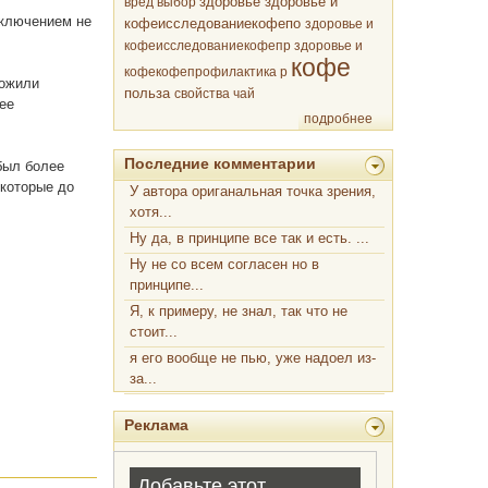
здоровье
вред
выбор
здоровье и
сключением не
кофеисследованиекофепо
здоровье и
кофеисследованиекофепр
здоровье и
кофе
кофекофепрофилактика р
ложили
польза
свойства
чай
ее
подробнее
Последние комментарии
был более
 которые до
У автора ориганальная точка зрения,
хотя...
Ну да, в принципе все так и есть. ...
Ну не со всем согласен но в
принципе...
Я, к примеру, не знал, так что не
стоит...
я его вообще не пью, уже надоел из-
за...
Реклама