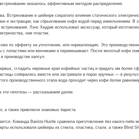
 встряхивание оказалось эффективным методом распределения.
а. Встряхивание в шейкере сократило влияние статического электричес
ке и экстракции, как сбрызгивание кофе водой перед измельчением. В 
встряхивания. Лэнс Хедрик использовал аксессуар, который изготовлен
ектричества, чем пластик.
хоже по эффекту на уплотнение, или нормализацию. Это производственн
ы с лопастями или венчиками и перемешивают. После молотый кофе по
 в производстве капсул.
первых, сгладить неровные края кофейных частиц и придать им более с
частицы собирались вместе или застревали в порах крупных — в результ
того производственного этапа вода проходит через кофе более равноме
ла эти гипотезы — рассказываем далее.
о, а также привлекли знакомых бариста.
ется. Команда Barista Hustle сравнила приготовление без какого-либо 
рты использовали шейкеры из стекла, пластика, стали, а также Blind Sh