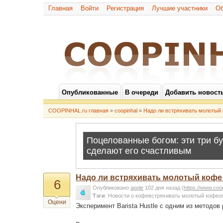
Главная
Войти
Регистрация
Лучшие участники
Об
Опубликованные
В очереди
Добавить новост
COOPINHAL.ru главная
»
coopinhal
»
Надо ли встряхивать молотый
Надо ли встряхивать молотый кофе
6
Опубликовано
apple
102 дня назад
(
https://www.coo
Тэги
:
Новости о кофевстряхивать молотый кофео
Оцени
Эксперимент Barista Hustle c одним из методов