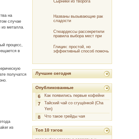
Сырники из творога
тва на
Названы вызывающие рак
сладости
этом случае
 из металла.
Стюардессы рассекретили
правила выбора мест при
регистрации на рейс
ый процесс,
Глицин: простой, но
мещается в
эффективный способ помочь
своему мозгу
ферическую
Лучшие сегодня
ате получатся
рно.
Опубликованные
Как появились первые кофейни
6
Тайский чай со сгущёнкой (Cha
7
Yen)
Что такое грейды чая
8
метода
aker из
Топ 10 тэгов