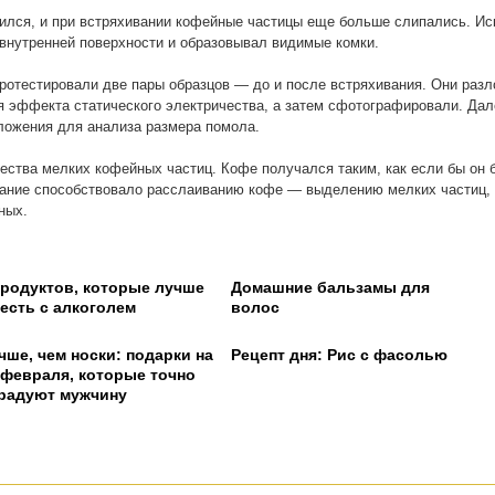
ился, и при встряхивании кофейные частицы еще больше слипались. И
к внутренней поверхности и образовывал видимые комки.
ротестировали две пары образцов — до и после встряхивания. Они раз
 эффекта статического электричества, а затем сфотографировали. Дал
ложения для анализа размера помола.
ества мелких кофейных частиц. Кофе получался таким, как если бы он 
ивание способствовало расслаиванию кофе — выделению мелких частиц,
ных.
продуктов, которые лучше
Домашние бальзамы для
 есть с алкоголем
волос
чше, чем носки: подарки на
Рецепт дня: Рис с фасолью
 февраля, которые точно
радуют мужчину