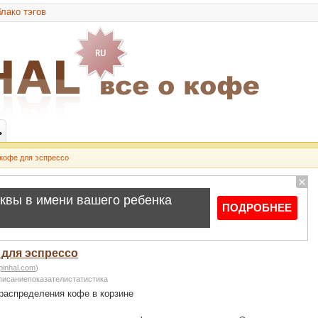
лако тэгов
ь
 кофе для эспрессо
 для эспрессо
pinhal.com
)
писаниепоказателистатистика
 распределения кофе в корзине