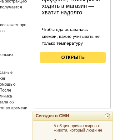
на экстракцию
 получается
расскажем про
ов.
кольких
разные
ker
 помощью
.После
миника
зала об
ти во времени
Сегодня в СМИ
5 общих причин жирного
живота, который люди не
знают, не замечают и никогда
не исправляют