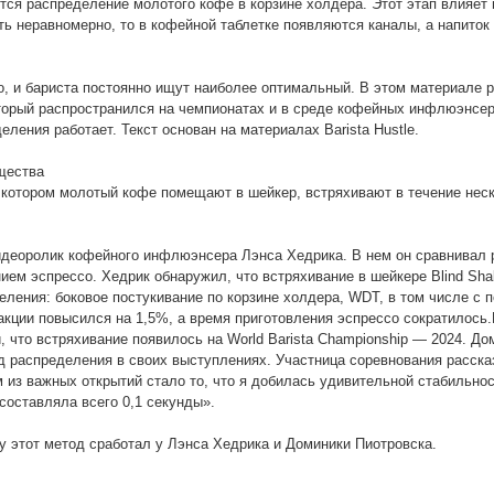
ся распределение молотого кофе в корзине холдера. Этот этап влияет 
ть неравномерно, то в кофейной таблетке появляются каналы, а напиток
, и бариста постоянно ищут наиболее оптимальный. В этом материале 
оторый распространился на чемпионатах и в среде кофейных инфлюэнсер
еления работает. Текст основан на материалах Barista Hustle.
ущества
 котором молотый кофе помещают в шейкер, встряхивают в течение нес
видеоролик кофейного инфлюэнсера Лэнса Хедрика. В нем он сравнивал 
ем эспрессо. Хедрик обнаружил, что встряхивание в шейкере Blind Sha
еления: боковое постукивание по корзине холдера, WDT, в том числе с
акции повысился на 1,5%, а время приготовления эспрессо сократилось
и, что встряхивание появилось на World Barista Championship — 2024. До
д распределения в своих выступлениях. Участница соревнования расска
из важных открытий стало то, что я добилась удивительной стабильнос
составляла всего 0,1 секунды».
му этот метод сработал у Лэнса Хедрика и Доминики Пиотровска.