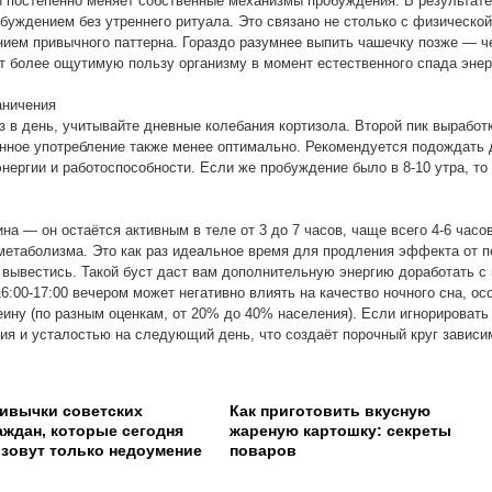
и постепенно меняет собственные механизмы пробуждения. В результат
буждением без утреннего ритуала. Это связано не столько с физическо
ием привычного паттерна. Гораздо разумнее выпить чашечку позже — ч
ёт более ощутимую пользу организму в момент естественного спада энер
аничения
з в день, учитывайте дневные колебания кортизола. Второй пик выработ
енное употребление также менее оптимально. Рекомендуется подождать д
энергии и работоспособности. Если же пробуждение было в 8-10 утра, то
а — он остаётся активным в теле от 3 до 7 часов, чаще всего 4-6 часо
метаболизма. Это как раз идеальное время для продления эффекта от п
 вывестись. Такой буст даст вам дополнительную энергию доработать 
:00-17:00 вечером может негативно влиять на качество ночного сна, ос
ну (по разным оценкам, от 20% до 40% населения). Если игнорировать 
ия и усталостью на следующий день, что создаёт порочный круг зависи
ивычки советских
Как приготовить вкусную
аждан, которые сегодня
жареную картошку: секреты
зовут только недоумение
поваров