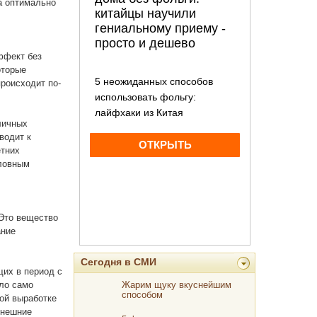
а оптимально
ффект без
оторые
роисходит по-
личных
водит к
етних
ловным
 Это вещество
ание
Сегодня в СМИ
щих в период с
ело само
Жарим щуку вкуснейшим
способом
ой выработке
внешние