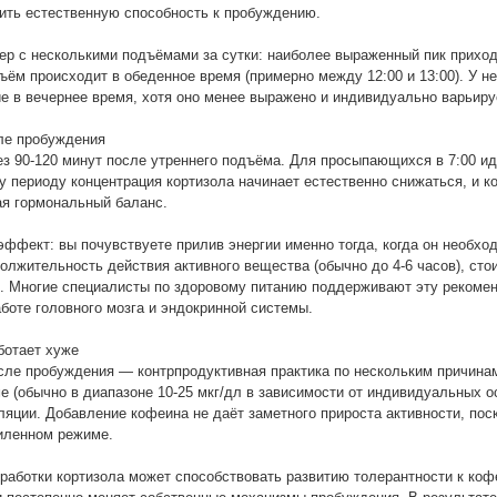
зить естественную способность к пробуждению.
ер с несколькими подъёмами за сутки: наиболее выраженный пик приход
дъём происходит в обеденное время (примерно между 12:00 и 13:00). У н
 в вечернее время, хотя оно менее выражено и индивидуально варьиру
ле пробуждения
ез 90-120 минут после утреннего подъёма. Для просыпающихся в 7:00 
му периоду концентрация кортизола начинает естественно снижаться, и 
я гормональный баланс.
ффект: вы почувствуете прилив энергии именно тогда, когда он необхо
олжительность действия активного вещества (обычно до 4-6 часов), сто
ы. Многие специалисты по здоровому питанию поддерживают эту рекоме
боте головного мозга и эндокринной системы.
ботает хуже
сле пробуждения — контрпродуктивная практика по нескольким причинам
е (обычно в диапазоне 10-25 мкг/дл в зависимости от индивидуальных о
ляции. Добавление кофеина не даёт заметного прироста активности, пос
иленном режиме.
ыработки кортизола может способствовать развитию толерантности к коф