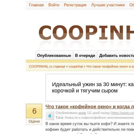
Главная
Войти
Регистрация
Лучшие участники
Об
Опубликованные
В очереди
Добавить новост
COOPINHAL.ru главная
»
coopinhal
»
Что такое «кофейное окно» и к
Что такое «кофейное окно» и когда 
6
Опубликовано
apple
111 дней назад
(
https://www.co
Тэги
:
Новости о кофе«кофейное окно»мнениеопис
Оцени
В какое время суток вы пьете кофе? И знаете 
кофеин будет работать и действительно ли пом