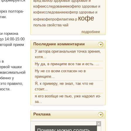
е формируется
здоровье
вред
выбор
здоровье и
й
кофеисследованиекофепо
здоровье и
ерез полтора-
кофеисследованиекофепр
здоровье и
кофе
гии.
кофекофепрофилактика р
польза
свойства
чай
подробнее
ки гормона
о 14:00-15:00
Последние комментарии
 второй прием
У автора ориганальная точка зрения,
хотя...
в в
Ну да, в принципе все так и есть. ...
ервой чашки
Ну не со всем согласен но в
с максимальной
принципе...
обенно у
это правило,
Я, к примеру, не знал, так что не
мости.
стоит...
я его вообще не пью, уже надоел из-
за...
Реклама