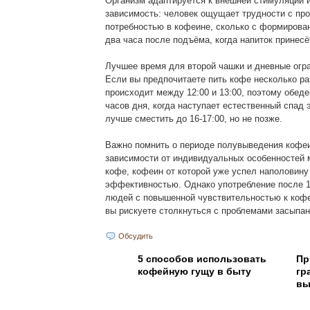
Организм адаптируется к внешней стимуляции 
зависимость: человек ощущает трудности с про
потребностью в кофеине, сколько с формирован
два часа после подъёма, когда напиток принес
Лучшее время для второй чашки и дневные огр
Если вы предпочитаете пить кофе несколько ра
происходит между 12:00 и 13:00, поэтому обед
часов дня, когда наступает естественный спад 
лучше сместить до 16-17:00, но не позже.
Важно помнить о периоде полувыведения кофеин
зависимости от индивидуальных особенностей 
кофе, кофеин от которой уже успел наполовину
эффективностью. Однако употребление после 16
людей с повышенной чувствительностью к кофеи
вы рискуете столкнуться с проблемами засыпан
Обсудить
5 способов использовать
Пр
кофейную гущу в быту
гр
вы