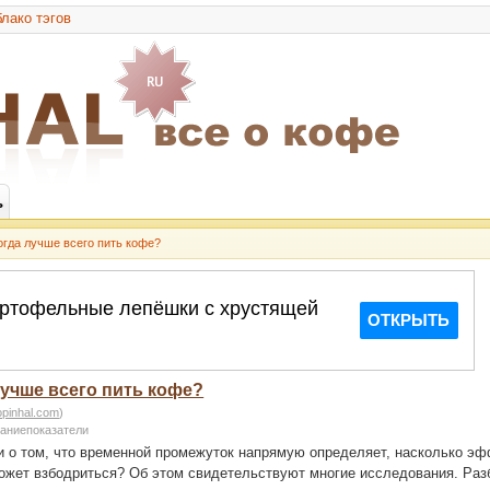
лако тэгов
ь
огда лучше всего пить кофе?
лучше всего пить кофе?
opinhal.com
)
аниепоказатели
ли о том, что временной промежуток напрямую определяет, насколько э
ожет взбодриться? Об этом свидетельствуют многие исследования. Раз