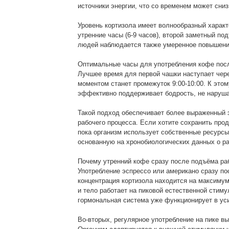
источники энергии, что со временем может сни
Уровень кортизола имеет волнообразный характ
утренние часы (6-9 часов), второй заметный по
людей наблюдается также умеренное повышение
Оптимальные часы для употребления кофе пос
Лучшее время для первой чашки наступает чер
моментом станет промежуток 9:00-10:00. К это
эффективно поддерживает бодрость, не наруша
Такой подход обеспечивает более выраженный э
рабочего процесса. Если хотите сохранить прод
пока организм использует собственные ресурс
основанную на хронобиологических данных о ра
Почему утренний кофе сразу после подъёма ра
Употребление эспрессо или американо сразу по
концентрация кортизола находится на максимум
и тело работает на пиковой естественной стиму
гормональная система уже функционирует в ус
Во-вторых, регулярное употребление на пике в