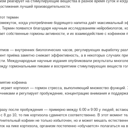
низм реагирует на стимулирующие вещества в разное время суток и когд
достижения лучшей производительности.
тот термин
межуток, когда употребление бодрящего напитка даёт максимальный э
ы. Термин появился благодаря научным исследованиям нейробиологов, к
ет собственные гормоны активности, и их взаимодействие с кофеином п
итмов — внутренних биологических часов, регулирующих выработку раз
ент приёма заметно снижает эффективность, а в некоторых случаях при
сти. Международные научные издания опубликовали результаты многол
ежду гормональными пиками и восприятием стимулирующих веществ го
приятие кофеина
 играет кортизол — гормон стресса, выполняющий множество функций.
чниками и регулирует пробуждение, концентрацию внимания и поддерж
сразу после пробуждения — примерно между 6:00 и 9:00 у людей, встаю
 с 8 до 10, то пик кортизола сдвинется соответственно. В этот момент т
нительный кофеин не только избыточен, но и может мешать естественн
ток на пике кортизола, организм постепенно «обучается» полагаться на 