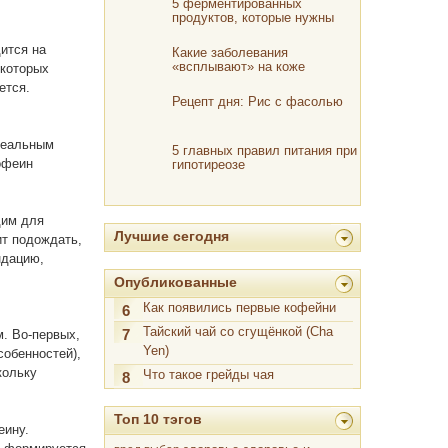
5 ферментированных
продуктов, которые нужны
организму
ится на
Какие заболевания
«всплывают» на коже
екоторых
ется.
Рецепт дня: Рис с фасолью
идеальным
5 главных правил питания при
кофеин
гипотиреозе
дим для
Лучшие сегодня
ит подождать,
ндацию,
Опубликованные
Как появились первые кофейни
6
Тайский чай со сгущёнкой (Cha
. Во-первых,
7
Yen)
собенностей),
кольку
Что такое грейды чая
8
Топ 10 тэгов
еину.