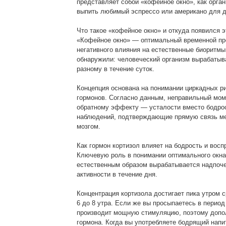
представляет собой «кофейное окно», как орга
выпить любимый эспрессо или американо для 
Что такое «кофейное окно» и откуда появился э
«Кофейное окно» — оптимальный временной про
негативного влияния на естественные биоритм
обнаружили: человеческий организм вырабатыва
разному в течение суток.
Концепция основана на понимании циркадных р
гормонов. Согласно данным, неправильный мом
обратному эффекту — усталости вместо бодро
наблюдений, подтверждающие прямую связь м
мозгом.
Как гормон кортизол влияет на бодрость и вос
Ключевую роль в понимании оптимального окна
естественным образом вырабатывается надпоче
активности в течение дня.
Концентрация кортизола достигает пика утром 
6 до 8 утра. Если же вы просыпаетесь в период
производит мощную стимуляцию, поэтому допол
гормона. Когда вы употребляете бодрящий напи