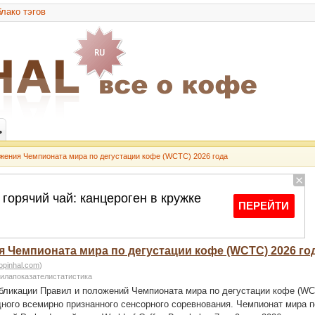
лако тэгов
ь
жения Чемпионата мира по дегустации кофе (WCTC) 2026 года
 Чемпионата мира по дегустации кофе (WCTC) 2026 го
opinhal.com
)
илапоказателистатистика
убликации Правил и положений Чемпионата мира по дегустации кофе (WC
ного всемирно признанного сенсорного соревнования. Чемпионат мира п