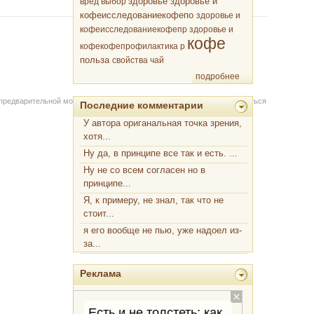
здоровье
вред
выбор
здоровье и
кофеисследованиекофепо
здоровье и
кофеисследованиекофепр
здоровье и
кофе
кофекофепрофилактика р
польза
свойства
чай
подробнее
 предварительной модерации через форму на сайте. Вы можете связаться
Последние комментарии
У автора ориганальная точка зрения,
хотя...
Ну да, в принципе все так и есть. ...
Ну не со всем согласен но в
принципе...
Я, к примеру, не знал, так что не
стоит...
я его вообще не пью, уже надоел из-
за...
Реклама