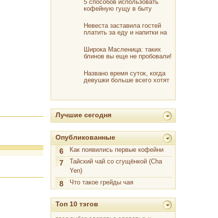
5 способов использовать
кофейную гущу в быту
Невеста заставила гостей
платить за еду и напитки на
свадьбе и опозорилась
Широка Масленица: таких
блинов вы еще не пробовали!
Названо время суток, когда
девушки больше всего хотят
интима
Лучшие сегодня
Опубликованные
Как появились первые кофейни
6
Тайский чай со сгущёнкой (Cha
7
Yen)
Что такое грейды чая
8
Топ 10 тэгов