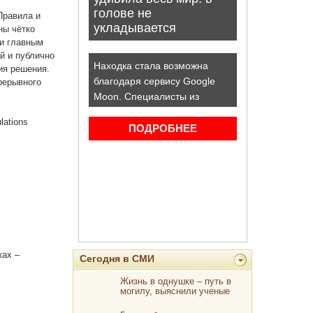
Правила и
ны чётко
ли главным
й и публично
ия решения.
рерывного
lations
ках –
Сегодня в СМИ
Жизнь в однушке – путь в
могилу, выяснили ученые