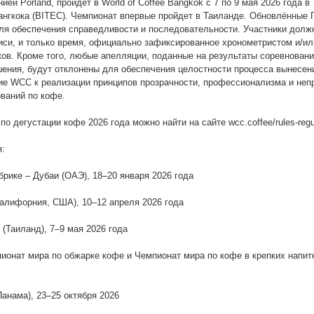
й Porland, пройдет в World of Coffee Bangkok с 7 по 9 мая 2026 года в
нгкока (BITEC). Чемпионат впервые пройдет в Таиланде. Обновлённые 
ля обеспечения справедливости и последовательности. Участники долж
иси, и только время, официально зафиксированное хронометристом и/и
ков. Кроме того, любые апелляции, поданные на результаты соревновани
ения, будут отклонены для обеспечения целостности процесса вынесен
е WCC к реализации принципов прозрачности, профессионализма и неп
ваний по кофе.
 дегустации кофе 2026 года можно найти на сайте wcc.coffee/rules-regu
я:
брике – Дубаи (ОАЭ), 18–20 января 2026 года
Калифорния, США), 10–12 апреля 2026 года
 (Таиланд), 7–9 мая 2026 года
ионат мира по обжарке кофе и Чемпионат мира по кофе в крепких напит
анама), 23–25 октября 2026