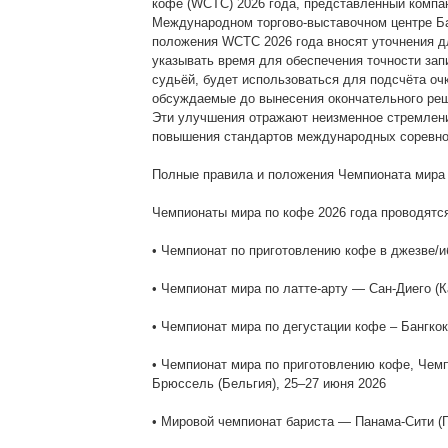
кофе (WCTC) 2026 года, представленный компание
Международном торгово-выставочном центре Ба
положения WCTC 2026 года вносят уточнения д
указывать время для обеспечения точности зап
судьёй, будет использоваться для подсчёта оч
обсуждаемые до вынесения окончательного реш
Эти улучшения отражают неизменное стремлени
повышения стандартов международных соревно
Полные правила и положения Чемпионата мира по
Чемпионаты мира по кофе 2026 года проводятс
• Чемпионат по приготовлению кофе в джезве/и
• Чемпионат мира по латте-арту — Сан-Диего (
• Чемпионат мира по дегустации кофе – Бангкок
• Чемпионат мира по приготовлению кофе, Чемп
Брюссель (Бельгия), 25–27 июня 2026
• Мировой чемпионат бариста — Панама-Сити (П