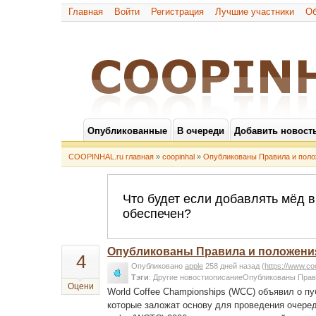
Главная
Войти
Регистрация
Лучшие участники
Об
Опубликованные
В очереди
Добавить новост
COOPINHAL.ru главная
»
coopinhal
»
Опубликованы Правила и поло
Опубликованы Правила и положения
4
Опубликовано
apple
258 дней назад
(
https://www.co
Тэги
:
Другие новостиописаниеОпубликованы Прав
Оцени
World Coffee Championships (WCC) объявил о п
которые заложат основу для проведения очеред