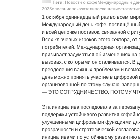
Тэги
:
Новости о кофеМеждународный де
2025описаниепоказателипосвещениестатистик
1 октября одиннадцатый раз во всем мир
Международный день кофе, посвящённый 
и всей цепочке поставок, связанной с ри
Всех ключевых игроков этого сектора, от
потребителей, Международная организаци
призывает задуматься об изменениях на 
вызовах, с которыми он сталкивается. В 
преодоления важных проблемам и возмо
день можно принять участие в цифровой 
организованной по этому случаю, завер
— ЭТО СОТРУДНИЧЕСТВО, ПОТОМУ ЧТ
Эта инициатива последовала за перезап
поддержки устойчивого развития кофейно
улучшенными цифровыми функциями для
прозрачности и стратегической согласов
инициативами по устойчивому развитию