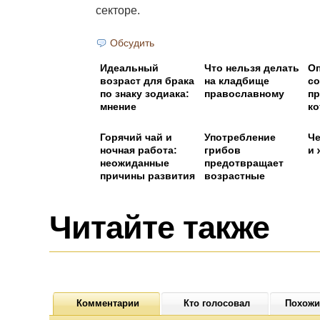
секторе.
Обсудить
Идеальный
Что нельзя делать
О
возраст для брака
на кладбище
со
по знаку зодиака:
православному
пр
мнение
ко
астрологов
ва
Горячий чай и
Употребление
Че
ночная работа:
грибов
и 
неожиданные
предотвращает
причины развития
возрастные
рака
нарушения
интеллекта
Читайте также
Комментарии
Кто голосовал
Похожи