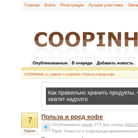
Главная
Войти
Регистрация
Лучшие участники
Обла
Опубликованные
В очереди
Добавить новость
COOPINHAL.ru главная
»
coopinhal
»
Польза и вред кофе
Польза и вред кофе
7
Опубликовано
apple
373 дня назад
(
https
Тэги
:
Новости о кофевредкофемнениепо
Оцени