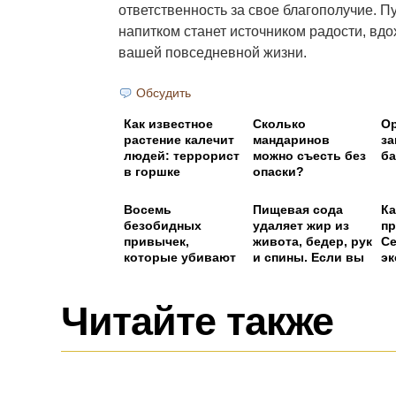
ответственность за свое благополучие. П
напитком станет источником радости, вдо
вашей повседневной жизни.
Обсудить
Как известное
Сколько
Ор
растение калечит
мандаринов
за
людей: террорист
можно съесть без
ба
в горшке
опаски?
Восемь
Пищевая сода
Ка
безобидных
удаляет жир из
пр
привычек,
живота, бедер, рук
Се
которые убивают
и спины. Если вы
эк
ваши почки
готовите ее так!
Читайте также