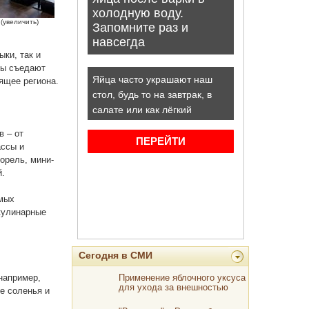
(увеличить)
ки, так и
ты съедают
ящее региона.
в – от
ассы и
орель, мини-
й.
амых
 кулинарные
Сегодня в СМИ
например,
Применение яблочного уксуса
для ухода за внешностью
е соленья и