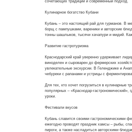
сочетающих традиции и современный подход.
Кулинарное богатство Кубани
Кубань – это настоящий рай для гурманов. В м
борщ с пампушками, вареники и авторские блюд
тонны шашлыков, тысячи хачапури и мидий. Ка
Развитие гастротуризма
Краснодарский край уверенно удерживает лидер
виноделен и сыроварен до фермерских хозяйств
увлекательные экскурсии. В Геленджике и Ана
чебуреки с рапанами и устрицы с ферментирова
Для тех, кто хочет погрузиться в кулинарные 
популярных – «Краснодар-гастрономический», г
уроки.
Фестивали вкусов
Кубань славится своими гастрономическими фес
ежегодно проводят праздник хамсы – рыбы, спа
пироги, а также насладиться авторскими блюда