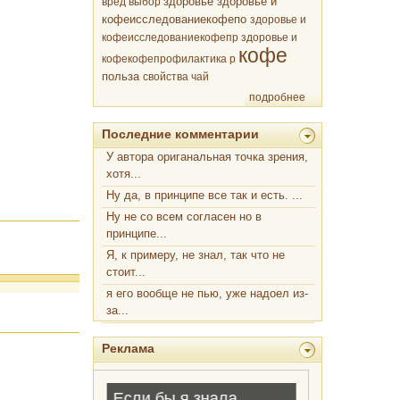
здоровье
вред
выбор
здоровье и
кофеисследованиекофепо
здоровье и
кофеисследованиекофепр
здоровье и
кофе
кофекофепрофилактика р
польза
свойства
чай
подробнее
Последние комментарии
У автора ориганальная точка зрения,
хотя...
Ну да, в принципе все так и есть. ...
Ну не со всем согласен но в
принципе...
Я, к примеру, не знал, так что не
стоит...
я его вообще не пью, уже надоел из-
за...
Реклама