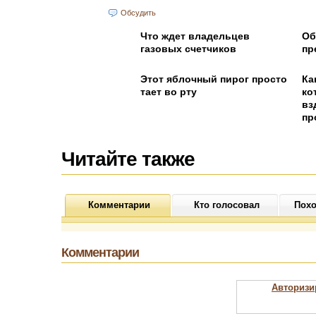
Обсудить
Что ждет владельцев
Об
газовых счетчиков
пр
Этот яблочный пирог просто
Ка
тает во рту
ко
вз
пр
Читайте также
Комментарии
Кто голосовал
Похо
Комментарии
Авторизи