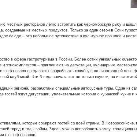
еню местных ресторанов легко встретить как черноморскую рыбу и шашлы
а, созданные из местных продуктов. Только за один сезон в Сочи турис
ждое блюдо – это небольшое путешествие в культурное прошлое и насто
ство в сфере гастротуризма в России. Более сотни уникальных объекто
 и этнокомплексов – приглашают на дегустации, кулинарные мастер-кл
пе шеф-повара предлагают попробовать копчёную на виноградной лозе ф
нной клубникой. Эти блюда впечатляют не только вкусом, но и эстетико
традиции региона, разработаны специальные автобусные туры. Один из с
де гостей ждут дегустации, увлекательные истории о кубанской кухне и
тивалями, которые собирают гостей со всей страны. В Новороссийске, 
сшей город в годы войны. Здесь можно попробовать хамсу, традиционны
ми от шеф-поваров.