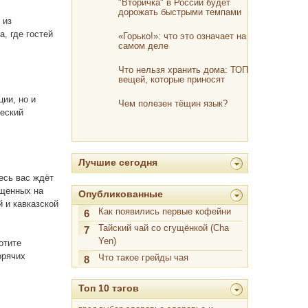
"Вторичка" в России будет
дорожать быстрыми темпами
 из
, где гостей
«Горько!»: что это означает на
самом деле
Что нельзя хранить дома: ТОП
вещей, которые приносят
беды и несчастья
ии, но и
Чем полезен тёщин язык?
ческий
Лучшие сегодня
десь вас ждёт
ащенных на
Опубликованные
 и кавказской
Как появились первые кофейни
6
Тайский чай со сгущёнкой (Cha
7
Yen)
отите
орячих
Что такое грейды чая
8
Топ 10 тэгов