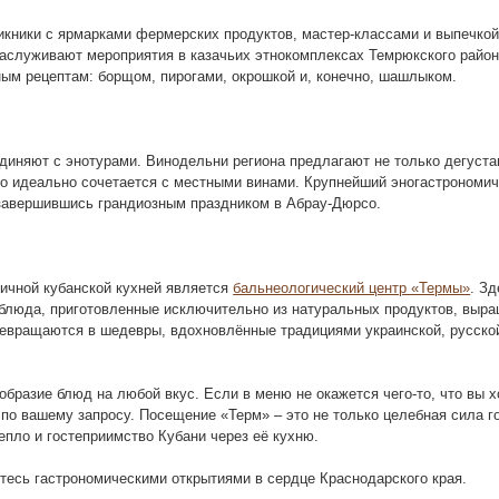
икники с ярмарками фермерских продуктов, мастер-классами и выпечкой
аслуживают мероприятия в казачьих этнокомплексах Темрюкского района
ым рецептам: борщом, пирогами, окрошкой и, конечно, шашлыком.
иняют с энотурами. Винодельни региона предлагают не только дегустац
до идеально сочетается с местными винами. Крупнейший эногастрономи
 завершившись грандиозным праздником в Абрау-Дюрсо.
тичной кубанской кухней является
бальнеологический центр «Термы»
. З
блюда, приготовленные исключительно из натуральных продуктов, выр
ревращаются в шедевры, вдохновлённые традициями украинской, русской
бразие блюд на любой вкус. Если в меню не окажется чего-то, что вы х
 по вашему запросу. Посещение «Терм» – это не только целебная сила г
епло и гостеприимство Кубани через её кухню.
тесь гастрономическими открытиями в сердце Краснодарского края.