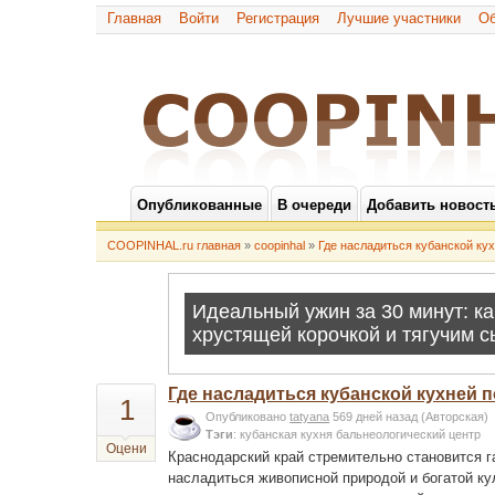
Главная
Войти
Регистрация
Лучшие участники
Об
Опубликованные
В очереди
Добавить новост
COOPINHAL.ru главная
»
coopinhal
»
Где насладиться кубанской ку
Где насладиться кубанской кухней 
1
Опубликовано
tatyana
569 дней назад
(Авторская)
Тэги
:
кубанская кухня
бальнеологический центр
Оцени
Краснодарский край стремительно становится г
насладиться живописной природой и богатой кул