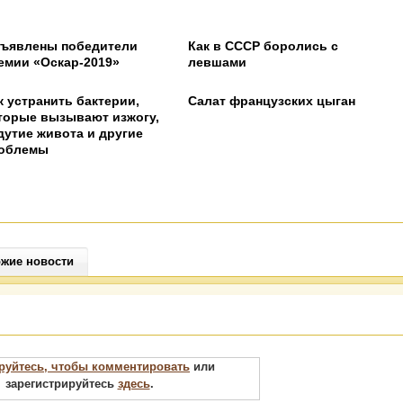
ъявлены победители
Как в СССР боролись с
емии «Оскар-2019»
левшами
к устранить бактерии,
Салат французских цыган
торые вызывают изжогу,
дутие живота и другие
облемы
жие новости
руйтесь, чтобы комментировать
или
зарегистрируйтесь
здесь
.