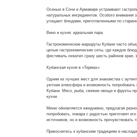
Осенью в Сочи и Армавире устраивают гастроп
натуральных ингредиентов. Особого внимания з
угощают блюдами, приготовленными по старинн
Вино и кухня: идеальная пара
Гастрономические маршруты Кубани часто объед
целые гастрономические сеты, где каждое блю
фестиваль охватил сразу шесть районов края,
Кубанская кухня в «Термах»
Одним из лучших мест для знакомства с аутен
уютная атмосфера и возможность попробовать 
Кубани. Мясо, рыба, свежие овощи и фрукты п
кухни.
Меню обновляется ежедневно, предлагая разноо
попробовать, повара с радостью приготовят его
источников, но и возможность прочувствовать т
Прикоснитесь к кубанским традициям и наслади