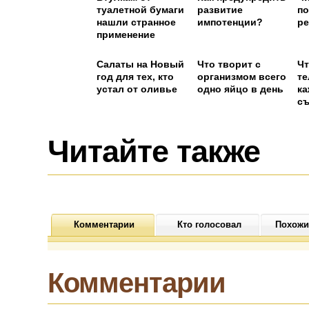
туалетной бумаги
развитие
по
нашли странное
импотенции?
ре
применение
Салаты на Новый
Что творит с
Чт
год для тех, кто
организмом всего
те
устал от оливье
одно яйцо в день
ка
съ
Читайте также
Комментарии
Кто голосовал
Похожи
Комментарии