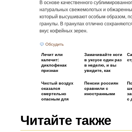
В основе качественного сублимированног
натуральных свежемолотых и обжаренны
который высушивают особым образом, п
гранулы. В гранулах отлично сохраняютс
вкус кофейных зерен.
Обсудить
Лечит или
Замачивайте ноги
Са
калечит:
в уксусе один раз
ст
диклофенак
в неделю, и вы
признан
увидите, как
смертельно
исчезнут все ваши
опасным
болезни
Чистый воздух
Пенсии россиян
По
оказался
сравнили с
ш
смертельно
иностранными
за
опасным для
с
человечества
в
Читайте также