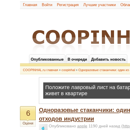
Главная
Войти
Регистрация
Лучшие участники
Обла
Опубликованные
В очереди
Добавить новость
COOPINHAL.ru главная
»
coopinhal
»
Одноразовые стаканчики: один из
Одноразовые стаканчики: один
6
отходов индустрии
Оцени
Опубликовано
apple
1190 дней назад
(
htt