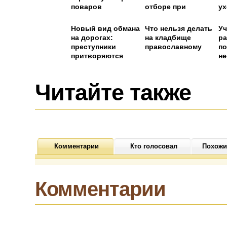
поваров
отборе при
ух
поступлении на
военную службу
Новый вид обмана
Что нельзя делать
У
на дорогах:
на кладбище
ра
преступники
православному
по
притворяются
н
сотрудниками
от
ГИБДД
пе
пе
Читайте также
ва
Комментарии
Кто голосовал
Похожи
Комментарии