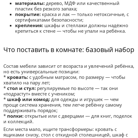
материалы:
дерево, МДФ или качественный
пластик без резкого запаха;
покрытие:
краска и лак — только нетоксичные, с
сертификатами безопасности;
крепления:
шкафы и стеллажи должны надёжно
крепиться к стене — чтобы не упали на ребёнка.
Что поставить в комнате: базовый набор
Состав мебели зависит от возраста и увлечений ребёнка,
но есть универсальные позиции:
*
кровать:
с удобным матрасом, по размеру — чтобы
хватило на пару лет;
*
стол и стул:
регулируемые по высоте — так они
«подрастут» вместе с учеником;
*
шкаф или комод:
для одежды и игрушек — чем
проще система хранения, тем легче ребёнку самому
поддерживать порядок;
*
полки:
открытые или с дверцами — для книг, поделок
и коллекций.
Если места мало, ищите трансформеры: кровать с
ящиками снизу, стол с откидной столешницей, шкаф с