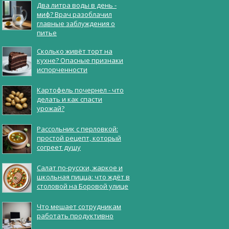
Два литра воды в день -
миф? Врач разоблачил
главные заблуждения о
питье
Сколько живёт торт на
кухне? Опасные признаки
испорченности
Картофель почернел - что
делать и как спасти
урожай?
Рассольник с перловкой:
простой рецепт, который
согреет душу
Салат по-русски, жаркое и
школьная пицца: что ждёт в
столовой на Боровой улице
Что мешает сотрудникам
работать продуктивно