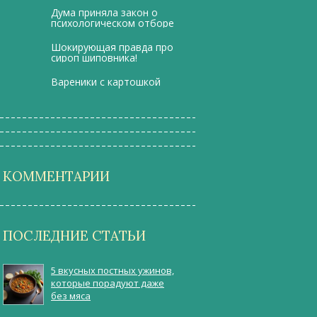
Дума приняла закон о
психологическом отборе
при поступлении на
военную службу
Шокирующая правда про
сироп шиповника!
Вареники с картошкой
КОММЕНТАРИИ
ПОСЛЕДНИЕ СТАТЬИ
5 вкусных постных ужинов,
которые порадуют даже
без мяса