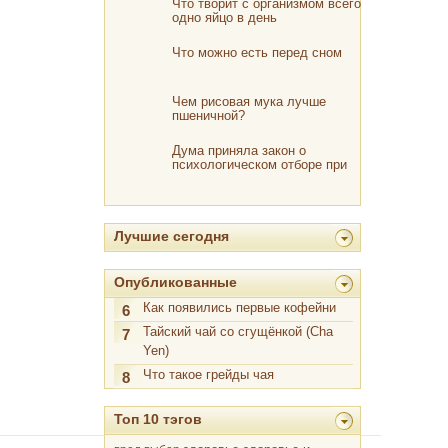
Что творит с организмом всего
одно яйцо в день
Что можно есть перед сном
Чем рисовая мука лучше
пшеничной?
Дума приняла закон о
психологическом отборе при
поступлении на военную
службу
Лучшие сегодня
Опубликованные
Как появились первые кофейни
6
Тайский чай со сгущёнкой (Cha
7
Yen)
Что такое грейды чая
8
Топ 10 тэгов