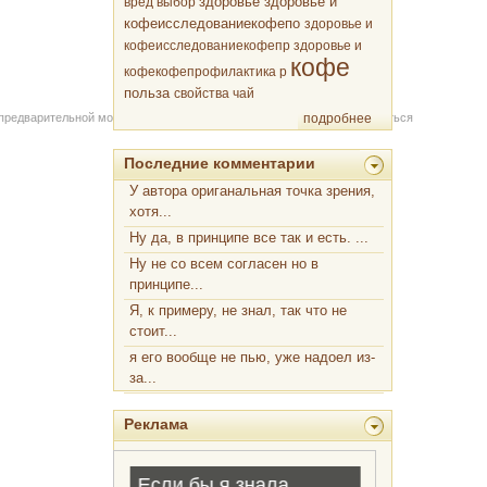
здоровье
вред
выбор
здоровье и
кофеисследованиекофепо
здоровье и
кофеисследованиекофепр
здоровье и
кофе
кофекофепрофилактика р
польза
свойства
чай
 предварительной модерации через форму на сайте. Вы можете связаться
подробнее
Последние комментарии
У автора ориганальная точка зрения,
хотя...
Ну да, в принципе все так и есть. ...
Ну не со всем согласен но в
принципе...
Я, к примеру, не знал, так что не
стоит...
я его вообще не пью, уже надоел из-
за...
Реклама