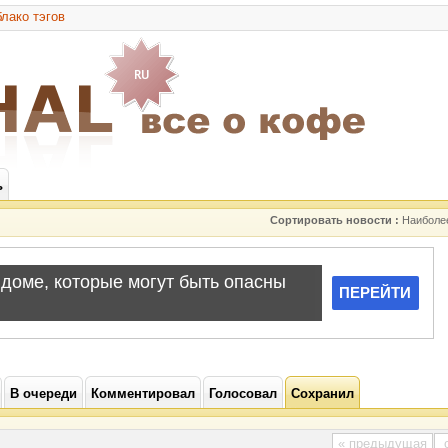
лако тэгов
ь
Сортировать новости :
Наиболе
В очереди
Комментировал
Голосовал
Сохранил
« предыдущая
с