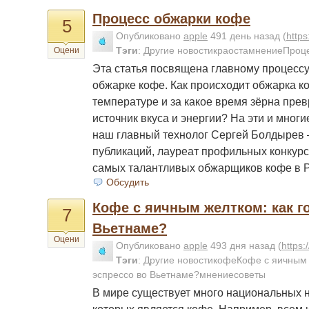
Процесс обжарки кофе
5
Опубликовано
apple
491 день назад
(
http
Тэги
:
Другие новостикраостамнениеПроц
Оцени
Эта статья посвящена главному процесс
обжарке кофе. Как происходит обжарка к
температуре и за какое время зёрна пр
источник вкуса и энергии? На эти и многи
наш главный технолог Сергей Болдырев 
публикаций, лауреат профильных конкурс
самых талантливых обжарщиков кофе в Р
Обсудить
Кофе с яичным желтком: как г
7
Вьетнаме?
Оцени
Опубликовано
apple
493 дня назад
(
https
Тэги
:
Другие новостикофеКофе с яичным ж
эспрессо во Вьетнаме?мнениесоветы
В мире существует много национальных н
которых является кофе. Например, всем из