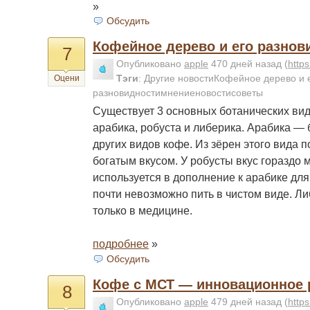
»
Обсудить
Кофейное дерево и его разнов
7
Опубликовано
apple
470 дней назад
(
http
Тэги
:
Другие новостиКофейное дерево и 
Оцени
разновидностимнениеновостисоветы
Существует 3 основных ботанических ви
арабика, робуста и либерика. Арабика —
других видов кофе. Из зёрен этого вида п
богатым вкусом. У робусты вкус гораздо 
используется в дополнение к арабике для
почти невозможно пить в чистом виде. Л
только в медицине.
подробнее
»
Обсудить
Кофе с МСТ — инновационное 
8
Опубликовано
apple
479 дней назад
(
http