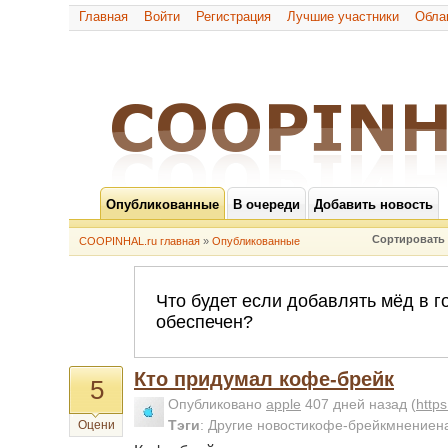
Главная
Войти
Регистрация
Лучшие участники
Обла
Опубликованные
В очереди
Добавить новость
Сортировать 
COOPINHAL.ru главная
»
Опубликованные
Кто придумал кофе-брейк
5
Опубликовано
apple
407 дней назад
(
http
Тэги
:
Другие новостикофе-брейкмнениен
Оцени