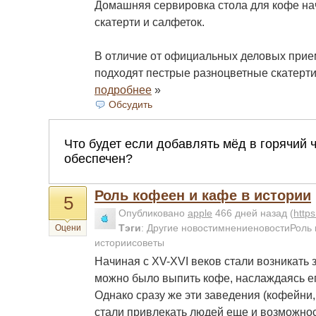
Домашняя сервировка стола для кофе на
скатерти и салфеток.
В отличие от официальных деловых прие
подходят пестрые разноцветные скатерт
подробнее
»
Обсудить
Роль кофеен и кафе в истории
5
Опубликовано
apple
466 дней назад
(
http
Тэги
:
Другие новостимнениеновостиРоль 
Оцени
историисоветы
Начиная с XV-XVI веков стали возникать 
можно было выпить кофе, наслаждаясь ег
Однако сразу же эти заведения (кофейни
стали привлекать людей еще и возможнос