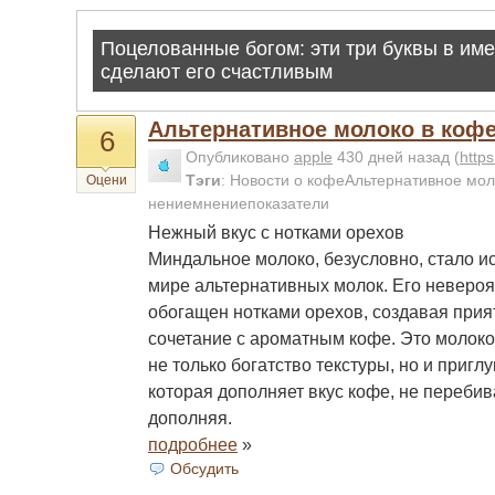
Альтернативное молоко в коф
6
Опубликовано
apple
430 дней назад
(
http
Тэги
:
Новости о кофеАльтернативное мо
Оцени
нениемнениепоказатели
Нежный вкус с нотками орехов
Миндальное молоко, безусловно, стало 
мире альтернативных молок. Его неверо
обогащен нотками орехов, создавая прия
сочетание с ароматным кофе. Это молоко
не только богатство текстуры, но и пригл
которая дополняет вкус кофе, не перебива
дополняя.
подробнее
»
Обсудить