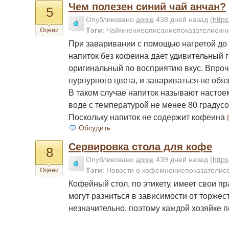
Чем полезен синий чай анчан?
5
Опубликовано
apple
438 дней назад
(
http
Тэги
:
Чаймнениеописаниепоказателисини
Оцени
При заваривании с помощью нагретой до
напиток без кофеина дает удивительный г
оригинальный по восприятию вкус. Впроч
пурпурного цвета, и завариваться не обяз
В таком случае напиток называют настоем
воде с температурой не менее 80 градус
Поскольку напиток не содержит кофеина
Обсудить
Сервировка стола для кофе
8
Опубликовано
apple
439 дней назад
(
http
Тэги
:
Новости о кофемнениепоказателис
Оцени
Кофейный стол, по этикету, имеет свои п
могут разниться в зависимости от торжес
незначительно, поэтому каждой хозяйке 