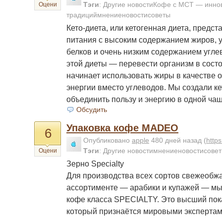
Тэги
:
Другие новостиКофе с МСТ — инно
Оцени
традициймнениеновостисоветы
Кето-диета, или кетогенная диета, предс
питания с высоким содержанием жиров,
белков и очень низким содержанием угле
этой диеты — перевести организм в состоя
начинает использовать жиры в качестве 
энергии вместо углеводов. Мы создали ке
объединить пользу и энергию в одной ча
Обсудить
Упаковка кофе MADEO
6
Опубликовано
apple
480 дней назад
(
http
Тэги
:
Другие новостимнениеновостисове
Оцени
Зерно Specialty
Для производства всех сортов свежеобж
ассортименте — арабики и купажей — мы
кофе класса SPECIALTY. Это высший пока
который признаётся мировыми экспертам