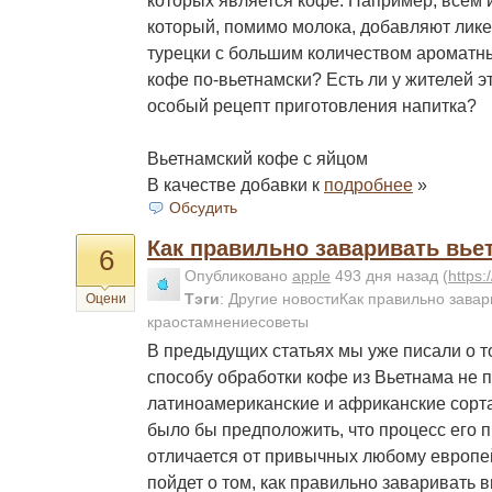
который, помимо молока, добавляют ликер
турецки с большим количеством ароматны
кофе по-вьетнамски? Есть ли у жителей э
особый рецепт приготовления напитка?
Вьетнамский кофе с яйцом
В качестве добавки к
подробнее
»
Обсудить
Как правильно заваривать вье
6
Опубликовано
apple
493 дня назад
(
https
Тэги
:
Другие новостиКак правильно завар
Оцени
краостамнениесоветы
В предыдущих статьях мы уже писали о то
способу обработки кофе из Вьетнама не 
латиноамериканские и африканские сорт
было бы предположить, что процесс его 
отличается от привычных любому европей
пойдет о том, как правильно заваривать в