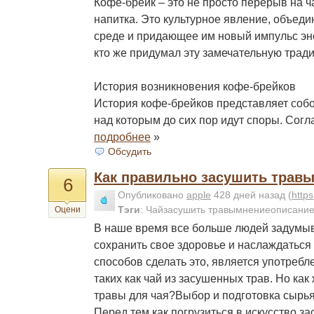
Кофе-брейк – это не просто перерыв на 
напитка. Это культурное явление, объед
среде и придающее им новый импульс эн
кто же придумал эту замечательную трад
История возникновения кофе-брейков
История кофе-брейков представляет соб
над которым до сих пор идут споры. Согла
подробнее
»
Обсудить
Как правильно засушить травы
6
Опубликовано
apple
428 дней назад
(
http
Тэги
:
Чайзасушить травымнениеописани
Оцени
В наше время все больше людей задумыв
сохранить свое здоровье и наслаждаться
способов сделать это, является употребл
таких как чай из засушенных трав. Но ка
травы для чая?Выбор и подготовка сырь
Перед тем как погрузиться в искусство за