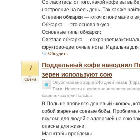
Согласитесь: от того, какой кофе вы выбе
настроение на весь день. Так как же най
Степени обжарки — ключ к пониманию вк
Обжарка — это основа вкуса!
Основные типы обжарки:
Светлая обжарка — сохраняет максималь
фруктово-цветочные ноты. Идеальна для
Обсудить
Поддельный кофе наводнил П
7
зерен используют сою
Оцени
Опубликовано
apple
248 дней назад
(
http
Тэги
:
Новости о кофемнениеописаниепо
кофепоказателиПольша
В Польше появился дешевый «кофе», ко
собой жареные соевые бобы. Проблема н
вкусом: для людей с аллергией на сою та
опасны для жизни.
Масштабы проблемы