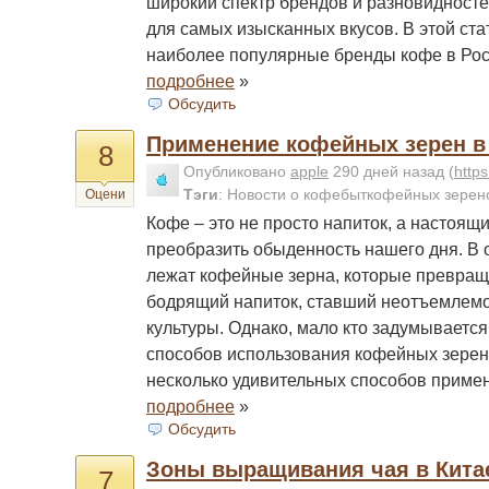
широкий спектр брендов и разновидност
для самых изысканных вкусов. В этой ст
наиболее популярные бренды кофе в Рос
подробнее
»
Обсудить
Применение кофейных зерен в
8
Опубликовано
apple
290 дней назад
(
http
Тэги
:
Новости о кофебыткофейных зере
Оцени
Кофе – это не просто напиток, а настоящ
преобразить обыденность нашего дня. В 
лежат кофейные зерна, которые превращ
бодрящий напиток, ставший неотъемлем
культуры. Однако, мало кто задумываетс
способов использования кофейных зерен
несколько удивительных способов приме
подробнее
»
Обсудить
Зоны выращивания чая в Кита
7