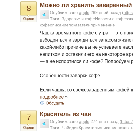
Можно ли хранить заваренный
8
Опубликовано
apple
269 дней назад
(
http
Тэги
:
Здоровье и кофеНовости о кофеза
Оцени
кофеописаниепоказателиприменение
Чашка ароматного кофе с утра — это на
взбодриться и зарядиться запасом жизнен
какой-либо причине вы не успеваете на
напитком и оставили его на некоторое вр
— а не испортился ли кофе? Попробуем р
Особенности заварки кофе
Если чашка со свежезаваренным кофейн
подробнее
»
Обсудить
Краситель из чая
7
Опубликовано
apple
274 дня назад
(
https
Тэги
:
ЧайидеиКрасительописаниепоказат
Оцени