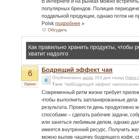
В интернете и на рынках можно встрети
популярных брендов. Полиция периодиче
поддельной продукции, однако поток не 
Polsk
подробнее
»
Обсудить
Бодрящий эффект чая
6
Опубликовано
apple
253 дня назад
(
https
Тэги
:
ЧайБодрящий эффект чаяописаниеп
Оцени
Современный ритм жизни требует прилож
чтобы выполнить запланированные дела 
результата. Провести день продуктивно 
способами – сделать рабочие задачи, соб
или заняться любимым делом, однако дале
имеется внутренний ресурс. Получить же
можно выпив чашечку бодрящего кофе, с