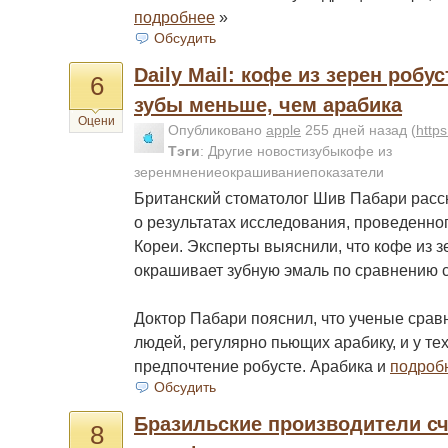
подробнее
»
Обсудить
Daily Mail: кофе из зерен роб
6
зубы меньше, чем арабика
Оцени
Опубликовано
apple
255 дней назад
(
http
Тэги
:
Другие новостизубыкофе из
зеренмнениеокрашиваниепоказатели
Британский стоматолог Шив Пабари расск
о результатах исследования, проведенн
Кореи. Эксперты выяснили, что кофе из з
окрашивает зубную эмаль по сравнению с
Доктор Пабари пояснил, что ученые срав
людей, регулярно пьющих арабику, и у тех,
предпочтение робусте. Арабика и
подроб
Обсудить
Бразильские производители сч
8