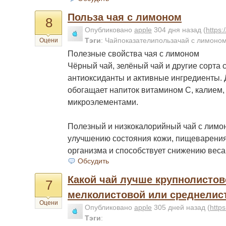
Польза чая с лимоном
8
Опубликовано
apple
304 дня назад
(
https
Тэги
:
Чайпоказателипользачай с лимоно
Оцени
Полезные свойства чая с лимоном
Чёрный чай, зелёный чай и другие сорта 
антиоксиданты и активные ингредиенты.
обогащает напиток витамином C, калием,
микроэлементами.
Полезный и низкокалорийный чай с лимо
улучшению состояния кожи, пищеварения
организма и способствует снижению веса
Обсудить
Какой чай лучше крупнолистов
7
мелколистовой или среднелис
Оцени
Опубликовано
apple
305 дней назад
(
http
Тэги
: