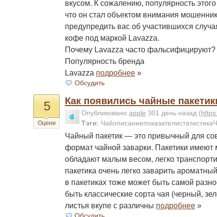
вкусом. К сожалению, популярность этого
что он стал объектом внимания мошенни
предупредить вас об участившихся случа
кофе под маркой Lavazza.
Почему Lavazza часто фальсифицируют?
Популярность бренда
Lavazza
подробнее
»
Обсудить
Как появились чайные пакетик
5
Опубликовано
apple
301 день назад
(
http
Тэги
:
ЧайописаниепоказателистатистикаЧ
Оцени
Чайный пакетик — это привычный для со
формат чайной заварки. Пакетики имеют 
обладают малым весом, легко транспорти
пакетика очень легко заварить ароматный 
в пакетиках тоже может быть самой разн
быть классические сорта чая (черный, зел
листья вкупе с различны
подробнее
»
Обсудить