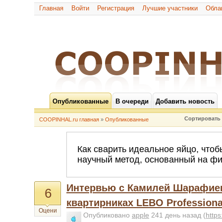
Главная
Войти
Регистрация
Лучшие участники
Обла
Опубликованные
В очереди
Добавить новость
Сортировать 
COOPINHAL.ru главная
»
Опубликованные
Интервью с Камилей Шарафиев
6
квартирниках LEBO Professiona
Оцени
Опубликовано
apple
241 день назад
(
http