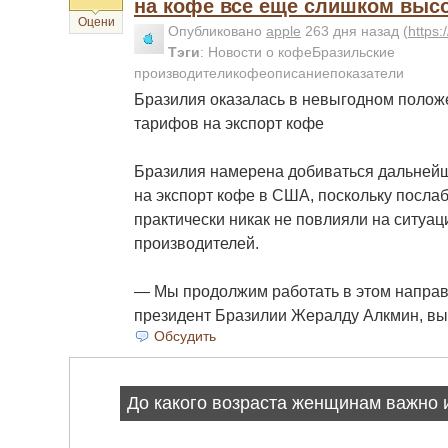
на кофе все еще слишком выс
Оцени
Опубликовано
apple
263 дня назад
(
https
Тэги
:
Новости о кофеБразильские
производителикофеописаниепоказатели
Бразилия оказалась в невыгодном положе
тарифов на экспорт кофе
Бразилия намерена добиваться дальней
на экспорт кофе в США, поскольку посла
практически никак не повлияли на ситуа
производителей.
— Мы продолжим работать в этом направ
президент Бразилии Жералду Алкмин, вы
Обсудить