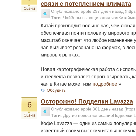
связи с потеплением климата
Оцени
Опубликовано
apple
297 дней назад
(
http
Тэги
:
ЧайЗоны выращивания чаяКитаймн
Китай производит больше чая, чем любая 
обеспечивая почти половину мирового пр
масштаб означает, что любое изменение
чая вызывает резонанс на фермах, в лес
мировых рынках.
Новая картографическая работа с исполь
интеллекта позволяет спрогнозировать, 
чая в Китае может изм
подробнее
»
Обсудить
Осторожно! Подделки Lavazza
6
Опубликовано
apple
301 день назад
(
http
Тэги
:
Другие новостиописаниеПодделки L
Оцени
Кофе Lavazza — один из самых популярн
известный своим высоким итальянским 