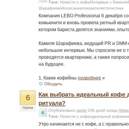
Тэги
:
Новости о кофеИнтервью с Камиле
Шарафиевойописаниепоказателистатистика
Компания LEBO Professional 6 декабря с
комьюнити и вновь провела уютный кварт
котором бариста делятся знаниями, опыт
Камиля Шарафиева, ведущий PR и SMM-с
небольшое интервью. Мы спросили ее о то
проводятся квартирники, а также попрос
на будущее.
1. Какие кофейны
подробнее
»
Обсудить
Как выбрать идеальный кофе 
6
ритуала?
Оцени
Опубликовано
apple
246 дней назад
(
http
Тэги
:
Новости о кофеидеальный кофемне
Утро начинается не с кофе, а с правильн