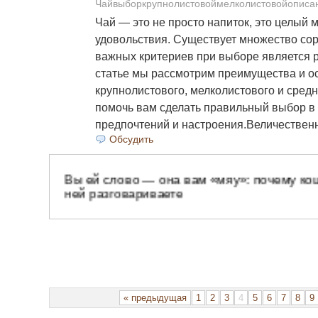
Чайвыборкрупнолистовоймелколистовойописа
Чай — это не просто напиток, это целый 
удовольствия. Существует множество сорт
важных критериев при выборе является р
статье мы рассмотрим преимущества и о
крупнолистового, мелколистового и средн
помочь вам сделать правильный выбор в
предпочтений и настроения.Величестве
Обсудить
« предыдущая
1
2
3
4
5
6
7
8
9