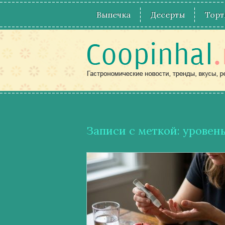
Выпечка
Десерты
Торт
Записи с меткой: уровен