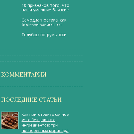
волосами
10 признаков того, что
ваши умершие близкие
рядом
Самодиагностика: как
болезни зависят от
группы крови
Голубцы по-румынски
КОММЕНТАРИИ
ПОСЛЕДНИЕ СТАТЬИ
Как приготовить сочное
мясо без дорогих
ингредиентов: три
проверенных маринада