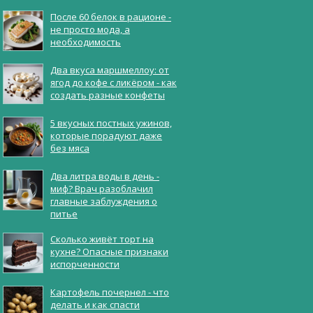
После 60 белок в рационе -
не просто мода, а
необходимость
Два вкуса маршмеллоу: от
ягод до кофе с ликёром - как
создать разные конфеты
5 вкусных постных ужинов,
которые порадуют даже
без мяса
Два литра воды в день -
миф? Врач разоблачил
главные заблуждения о
питье
Сколько живёт торт на
кухне? Опасные признаки
испорченности
Картофель почернел - что
делать и как спасти