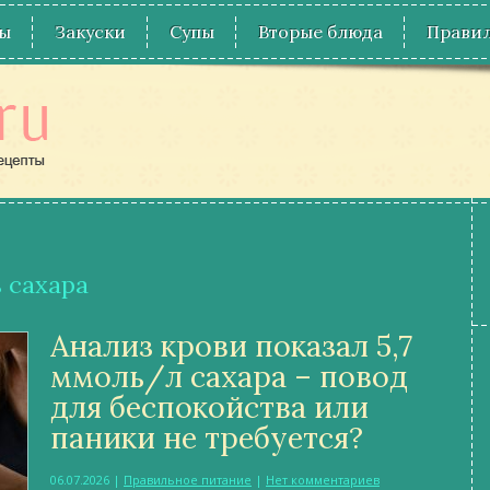
ы
Закуски
Супы
Вторые блюда
Правил
ь сахара
Анализ крови показал 5,7
ммоль/л сахара – повод
для беспокойства или
паники не требуется?
06.07.2026
|
Правильное питание
|
Нет комментариев