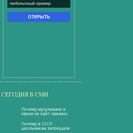
СЕГОДНЯ В СМИ
Почему мусульмане и
евреи не едят свинину:
научное обоснование
Почему в СССР
школьникам запрещали
ходить с длинными