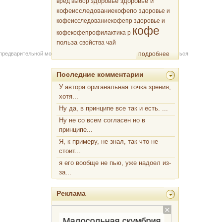
здоровье
вред
выбор
здоровье и
кофеисследованиекофепо
здоровье и
кофеисследованиекофепр
здоровье и
кофе
кофекофепрофилактика р
польза
свойства
чай
 предварительной модерации через форму на сайте. Вы можете связаться
подробнее
Последние комментарии
У автора ориганальная точка зрения,
хотя...
Ну да, в принципе все так и есть. ...
Ну не со всем согласен но в
принципе...
Я, к примеру, не знал, так что не
стоит...
я его вообще не пью, уже надоел из-
за...
Реклама