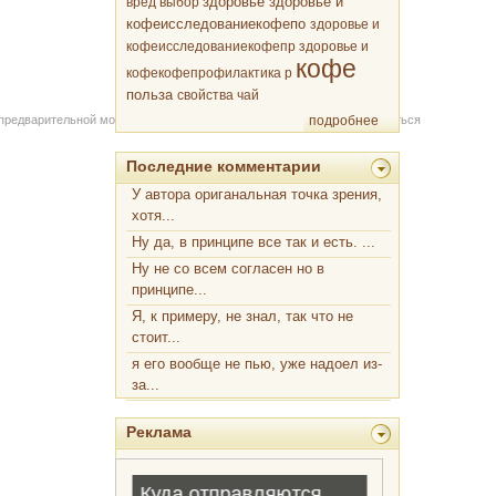
здоровье
вред
выбор
здоровье и
кофеисследованиекофепо
здоровье и
кофеисследованиекофепр
здоровье и
кофе
кофекофепрофилактика р
польза
свойства
чай
 предварительной модерации через форму на сайте. Вы можете связаться
подробнее
Последние комментарии
У автора ориганальная точка зрения,
хотя...
Ну да, в принципе все так и есть. ...
Ну не со всем согласен но в
принципе...
Я, к примеру, не знал, так что не
стоит...
я его вообще не пью, уже надоел из-
за...
Реклама