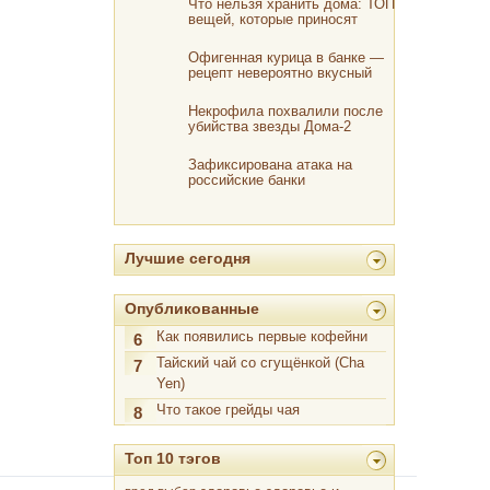
Что нельзя хранить дома: ТОП
вещей, которые приносят
беды и несчастья
Офигенная курица в банке —
рецепт невероятно вкусный
Некрофила похвалили после
убийства звезды Дома-2
Зафиксирована атака на
российские банки
Лучшие сегодня
Опубликованные
Как появились первые кофейни
6
Тайский чай со сгущёнкой (Cha
7
Yen)
Что такое грейды чая
8
Топ 10 тэгов