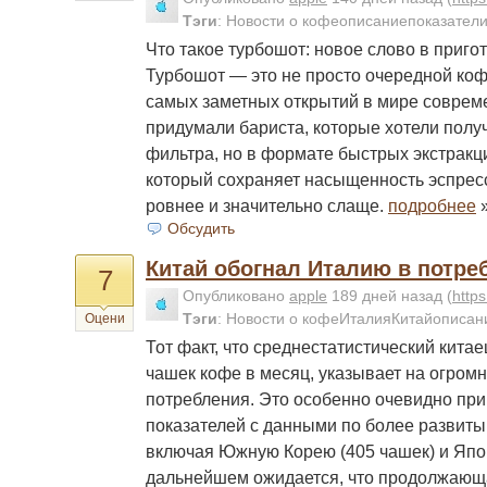
Тэги
:
Новости о кофеописаниепоказател
Что такое турбошот: новое слово в приго
Турбошот — это не просто очередной коф
самых заметных открытий в мире совреме
придумали бариста, которые хотели получ
фильтра, но в формате быстрых экстракци
который сохраняет насыщенность эспрессо
ровнее и значительно слаще.
подробнее
Обсудить
Китай обогнал Италию в потре
7
Опубликовано
apple
189 дней назад
(
http
Тэги
:
Новости о кофеИталияКитайописан
Оцени
Тот факт, что среднестатистический кита
чашек кофе в месяц, указывает на огром
потребления. Это особенно очевидно при
показателей с данными по более развиты
включая Южную Корею (405 чашек) и Япон
дальнейшем ожидается, что продолжающ