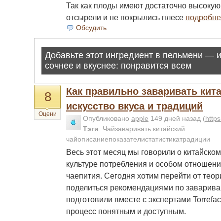
Так как плоды имеют достаточно высокую
отсырели и не покрылись плесе
подробне
Обсудить
Как правильно заваривать кита
8
искусcтво вкуса и традиций
Оцени
Опубликовано
apple
149 дней назад
(
http
Тэги
:
Чайзаваривать китайский
чайописаниепоказателистатистикатрадиции
Весь этот месяц мы говорили о китайском
культуре потребления и особом отношени
чаепития. Сегодня хотим перейти от теори
поделиться рекомендациями по заварива
подготовили вместе с экспертами Torrefac
процесс понятным и доступным.