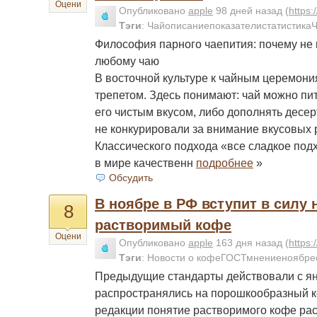
Оцени
Опубликовано
apple
98 дней назад
(
https
Тэги
:
ЧайописаниепоказателистатистикаЧ
Философия парного чаепития: почему не 
любому чаю
В восточной культуре к чайным церемони
трепетом. Здесь понимают: чай можно пи
его чистым вкусом, либо дополнять десер
не конкурировали за внимание вкусовых 
Классического подхода «все сладкое под
в мире качественн
подробнее
»
Обсудить
В ноябре в РФ вступит в силу
8
растворимый кофе
Оцени
Опубликовано
apple
163 дня назад
(
https
Тэги
:
Новости о кофеГОСТмнениеноябре
Предыдущие стандарты действовали с ян
распространялись на порошкообразный к
редакции понятие растворимого кофе рас