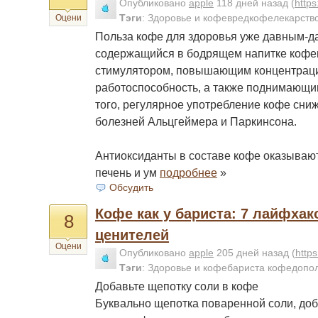
Опубликовано
apple
118 дней назад
(
http
Тэги
:
Здоровье и кофевредкофелекарств
Оцени
Польза кофе для здоровья уже давным-д
содержащийся в бодрящем напитке кофе
стимулятором, повышающим концентрац
работоспособность, а также поднимающи
того, регулярное употребление кофе сниж
болезней Альцгеймера и Паркинсона.
Антиоксиданты в составе кофе оказываю
печень и ум
подробнее
»
Обсудить
Кофе как у бариста: 7 лайфха
8
ценителей
Оцени
Опубликовано
apple
205 дней назад
(
http
Тэги
:
Здоровье и кофебариста кофедопо
Добавьте щепотку соли в кофе
Буквально щепотка поваренной соли, до