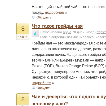
Настоящий китайский чай — не про слож
посуду.
подробнее
»
Обсудить
Что такое грейды чая
8
Опубликовано
apple
78 дней назад
(
https
Тэги
:
Чайгрейды чаямнениеописаниепока
Оцени
Грейды чая — это международная систе
листьев по положению на дереве, размеру
содержанию почек. Чаще всего грейды об
терминами или аббревиатурами — напри
Pekoe (FOP), Broken Orange Pekoe (BOP) и
Существует популярное мнение, что грей
иерархию, в которой один чай объективно
подробнее
»
Обсудить
Чай и десерты: что подать к пу
8
зеленому чаю?