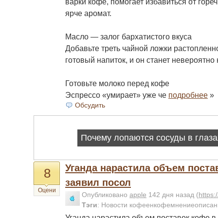
варки кофе, помогает избавиться от гореч
ярче аромат.
Масло — залог бархатистого вкуса
Добавьте треть чайной ложки растопленн
готовый напиток, и он станет невероятно
Готовьте молоко перед кофе
Эспрессо «умирает» уже че
подробнее
»
Обсудить
Уганда нарастила объем поста
8
заявил посол
Оцени
Опубликовано
apple
142 дня назад
(
https
Тэги
:
Новости кофеенкофемнениеописан
Уганда нарастила объем поставок кофе в 