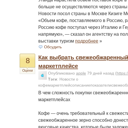
больше не осуществляются через страны
Новости посол страны в Москве Кизиге М
«Объем кофе, поставляемого в Россию, ра
Россию кофе поступал через Италию и Ге
напрямую», — сказал он агентству на по
выставки туризм
подробнее
»
Обсудить
Как выбрать свежеобжаренный
8
маркетплейсе
Оцени
Опубликовано
apple
79 дней назад
(
https
Тэги
:
Новости о
кофемаркетплейсописаниепоказателисвежеоб
В чем сложность покупки свежеобжаренн
маркетплейсах
Кофе — очень требовательный к свежести
свежеобжаренное зерно способно донест
вкусовые качества, которые были заложен