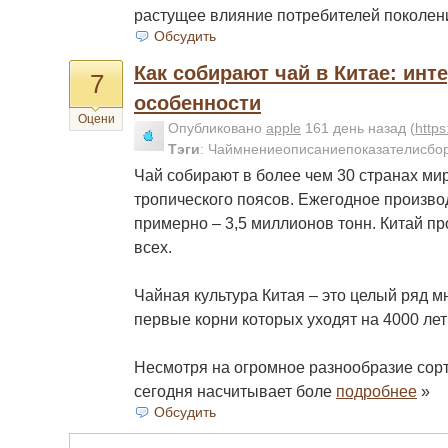
растущее влияние потребителей поколени
Обсудить
Как собирают чай в Китае: ин
7
особенности
Оцени
Опубликовано
apple
161 день назад
(
http
Тэги
:
Чаймнениеописаниепоказателисбор
Чай собирают в более чем 30 странах ми
тропического поясов. Ежегодное произво
примерно – 3,5 миллионов тонн. Китай п
всех.
Чайная культура Китая – это целый ряд м
первые корни которых уходят на 4000 лет
Несмотря на огромное разнообразие сорт
сегодня насчитывает боле
подробнее
»
Обсудить