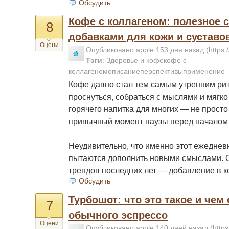
Обсудить
Кофе с коллагеном: полезное 
8
добавками для кожи и суставо
Оцени
Опубликовано
apple
153 дня назад
(
https
Тэги
:
Здоровье и кофекофе с
коллагеномописаниеперспективыприменение
Кофе давно стал тем самым утренним рит
проснуться, собраться с мыслями и мягко
горячего напитка для многих — не просто
привычный момент паузы перед началом 
Неудивительно, что именно этот ежеднев
пытаются дополнить новыми смыслами. О
трендов последних лет — добавление в 
Обсудить
Турбошот: что это такое и чем 
7
обычного эспрессо
Оцени
Опубликовано
apple
140 дней назад
(
http