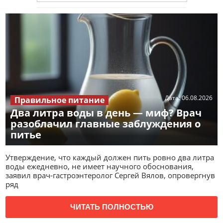
Дата:
06.08.2026
Правильное питание
Два литра воды в день — миф? Врач
разоблачил главные заблуждения о
питье
Утверждение, что каждый должен пить ровно два литра
воды ежедневно, не имеет научного обоснования,
заявил врач-гастроэнтеролог Сергей Вялов, опровергнув
ряд
ЧИТАТЬ ПОЛНОСТЬЮ