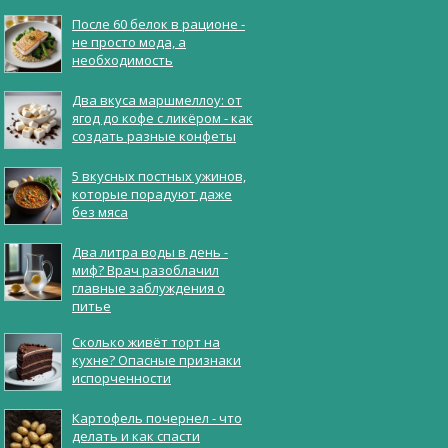
После 60 белок в рационе -
не просто мода, а
необходимость
Два вкуса маршмеллоу: от
ягод до кофе с ликёром - как
создать разные конфеты
5 вкусных постных ужинов,
которые порадуют даже
без мяса
Два литра воды в день -
миф? Врач разоблачил
главные заблуждения о
питье
Сколько живёт торт на
кухне? Опасные признаки
испорченности
Картофель почернел - что
делать и как спасти