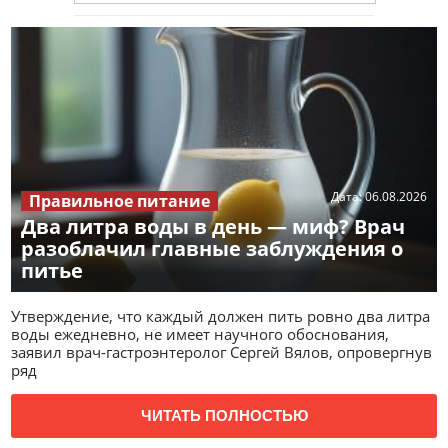
Дата:
06.08.2026
Правильное питание
Два литра воды в день — миф? Врач
разоблачил главные заблуждения о
питье
Утверждение, что каждый должен пить ровно два литра
воды ежедневно, не имеет научного обоснования,
заявил врач-гастроэнтеролог Сергей Вялов, опровергнув
ряд
ЧИТАТЬ ПОЛНОСТЬЮ